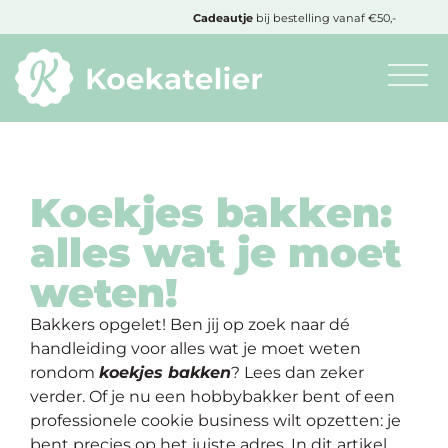
MENU
Cadeautje
bij bestelling vanaf €50,-
Minimum
bestelbedrag:
€10
Koekjes bakken:
alles wat je moet
Nieuwe
weten!
producten
Bakkers opgelet! Ben jij op zoek naar dé
Producten
handleiding voor alles wat je moet weten
op
rondom
koekjes bakken
? Lees dan zeker
soort
verder. Of je nu een hobbybakker bent of een
professionele cookie business wilt opzetten: je
Producten
bent precies op het juiste adres. In dit artikel