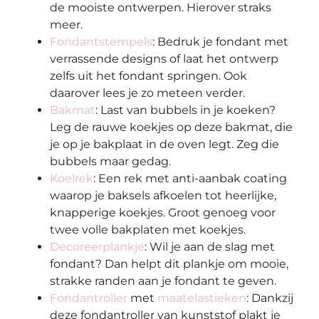
de mooiste ontwerpen. Hierover straks
meer.
Fondantstempels
: Bedruk je fondant met
verrassende designs of laat het ontwerp
zelfs uit het fondant springen. Ook
daarover lees je zo meteen verder.
Bakmat
: Last van bubbels in je koeken?
Leg de rauwe koekjes op deze bakmat, die
je op je bakplaat in de oven legt. Zeg die
bubbels maar gedag.
Koelrek
: Een rek met anti-aanbak coating
waarop je baksels afkoelen tot heerlijke,
knapperige koekjes. Groot genoeg voor
twee volle bakplaten met koekjes.
Decoreerplankje
: Wil je aan de slag met
fondant? Dan helpt dit plankje om mooie,
strakke randen aan je fondant te geven.
Fondantroller
met
maatelastieken
: Dankzij
deze fondantroller van kunststof plakt je