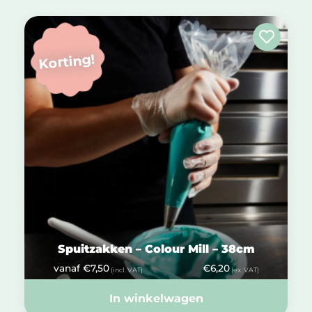
Korting!
Spuitzakken – Colour Mill – 38cm
vanaf
€
7,50
€
6,20
(incl. VAT)
(ex. VAT)
In winkelwagen