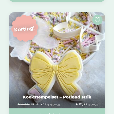
Korting!
Koekstempelset – Potlood strik
€
22,50
nu
€
12,50
€
10,33
(incl. VAT)
(ex. VAT)