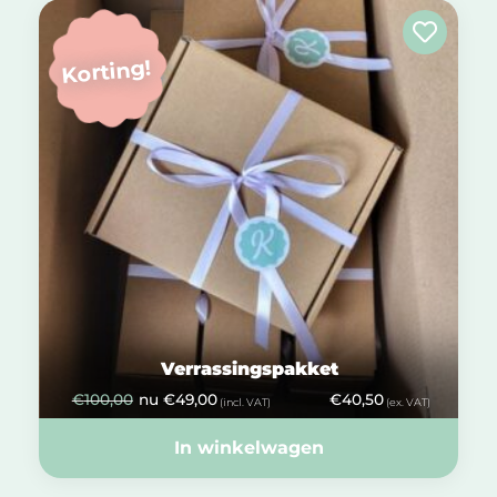
Korting!
Verrassingspakket
€
100,00
nu
€
49,00
€
40,50
(incl. VAT)
(ex. VAT)
In winkelwagen