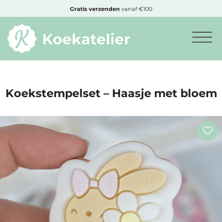
MENU
Gratis
verzenden
vanaf €100
Minimum
bestelbedrag:
€10
Koekstempelset – Haasje met bloem
Nieuwe
producten
Producten
op
soort
Producten