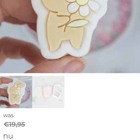
op
thema
Maatwerk
Cursussen
Gratis
Outlet
was
€
19,95
nu