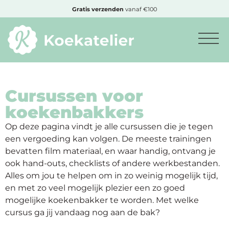
MENU
Gratis
verzenden
vanaf €100
Cade
Minimum
bestelbedrag:
€10
Cursussen voor
koekenbakkers
Op deze pagina vindt je alle cursussen die je tegen
Nieuwe
een vergoeding kan volgen. De meeste trainingen
producten
bevatten film materiaal, en waar handig, ontvang je
ook hand-outs, checklists of andere werkbestanden.
Producten
Alles om jou te helpen om in zo weinig mogelijk tijd,
op
en met zo veel mogelijk plezier een zo goed
soort
mogelijke koekenbakker te worden. Met welke
cursus ga jij vandaag nog aan de bak?
Producten