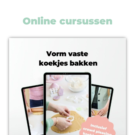
op
thema
Online cursussen
Maatwerk
Cursussen
Gratis
Outlet