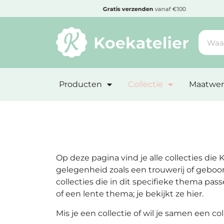
MENU
0
Cadeautje
bij bestelling vanaf €50,-
Minimum
bestelbedrag:
Producten
Collectie
Maatwer
€10
Nieuwe
producten
Producten
Op deze pagina vind je alle collecties die
op
gelegenheid zoals een trouwerij of geboor
soort
collecties die in dit specifieke thema pas
of een lente thema; je bekijkt ze hier.
Producten
op
Mis je een collectie of wil je samen een c
thema