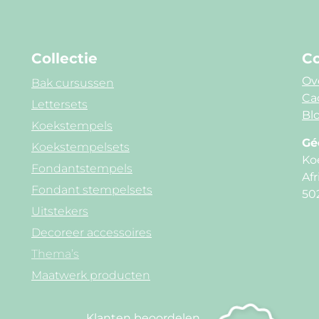
Collectie
Co
Ov
Bak cursussen
Ca
Lettersets
Blo
Koekstempels
Gé
Koekstempelsets
Ko
Fondantstempels
Afr
Fondant stempelsets
50
Uitstekers
Decoreer accessoires
Thema’s
Maatwerk producten
Klanten beoordelen