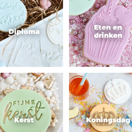
Eten en
Diploma
drinken
Kerst
Koningsdag