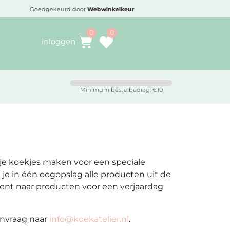
Voor 16:30 besteld,
vandaag verzonden
inloggen
Minimum bestelbedrag: €10
l je koekjes maken voor een speciale
 je in één oogopslag alle producten uit de
k bent naar producten voor een verjaardag
anvraag naar
info@koekatelier.nl
.