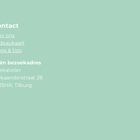
ntact
er ons
deaukaart
gs & tips
én bezoekadres
ekatelier
ikaanderstraat 28
25HR, Tilburg