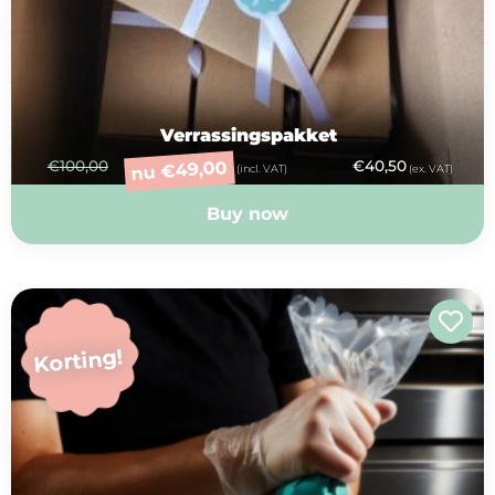
Verrassingspakket
49,00
€
100,00
€
40,50
€
nu
(incl. VAT)
(ex. VAT)
Buy now
Korting!