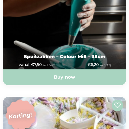
Spuitzakken – Colour Mill – 38cm
vanaf
€
7,50
€
6,20
(incl. VAT)
(ex. VAT)
Buy now
Korting!