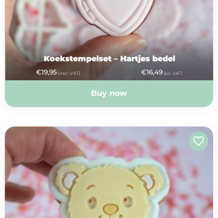
Koekstempelset – Hartjes bedel
€
19,95
€
16,49
(incl. VAT)
(ex. VAT)
Buy now