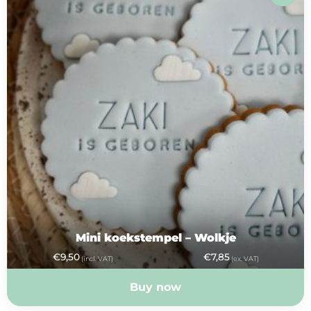
Mini koekstempel – Wolkje
€
9,50
€
7,85
(incl. VAT)
(ex. VAT)
Buy now