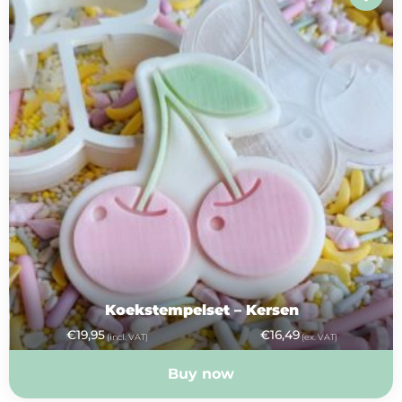
Koekstempelset – Kersen
€
19,95
€
16,49
(incl. VAT)
(ex. VAT)
Buy now