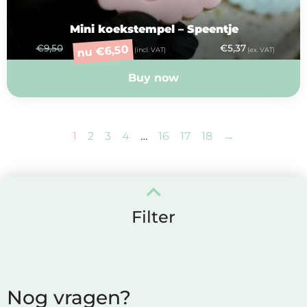
Mini koekstempel – Speentje
€
9,50
€
5,37
6,50
€
nu
(incl. VAT)
(ex. VAT)
Buy now
1
2
3
4
…
16
17
18
→
Filter
Nog vragen?