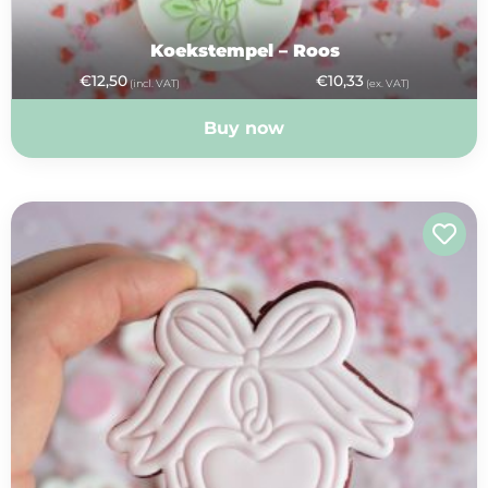
Koekstempel – Roos
€
12,50
€
10,33
(incl. VAT)
(ex. VAT)
Buy now