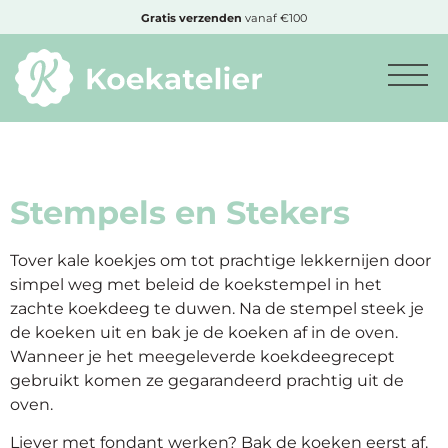
MENU
Cadeautje
bij bestelling vanaf €50,-
Minimum
bestelbedrag:
€10
Stempels en Stekers
Nieuwe
Tover kale koekjes om tot prachtige lekkernijen door
producten
simpel weg met beleid de koekstempel in het
zachte koekdeeg te duwen. Na de stempel steek je
de koeken uit en bak je de koeken af in de oven.
Producten
Wanneer je het meegeleverde koekdeegrecept
op
gebruikt komen ze gegarandeerd prachtig uit de
soort
oven.
Producten
Liever met fondant werken? Bak de koeken eerst af.