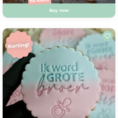
€
nu
Buy now
Korting!