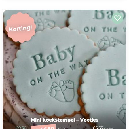
Korting!
Mini koekstempel – Voetjes
€
9,50
€
5,37
6,50
(incl. VAT)
(ex. VAT)