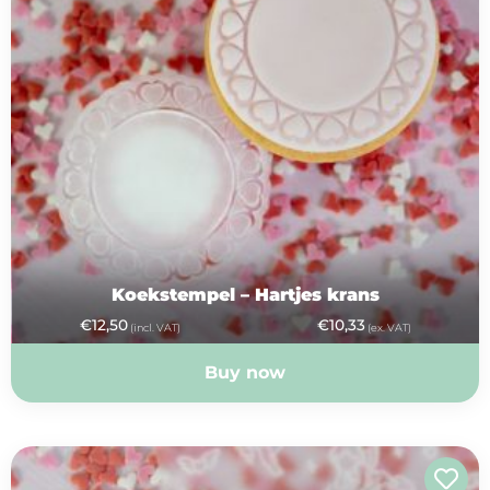
Koekstempel – Hartjes krans
€
12,50
€
10,33
(incl. VAT)
(ex. VAT)
Buy now