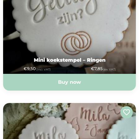
Mini koekstempel – Ringen
€
9,50
€
7,85
(incl. VAT)
(ex. VAT)
Buy now