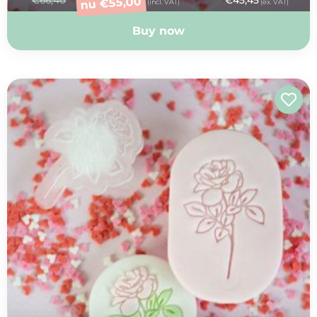
55,00
€
nu
(incl. VAT)
(ex. VAT)
Buy now