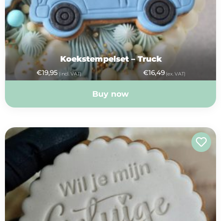
Koekstempelset – Truck
€
19,95
€
16,49
(incl. VAT)
(ex. VAT)
Buy now