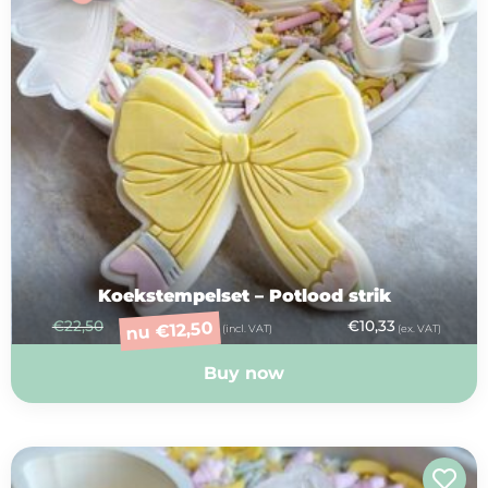
Koekstempelset – Potlood strik
€
22,50
€
10,33
12,50
€
nu
(incl. VAT)
(ex. VAT)
Buy now