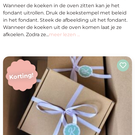
op
Wanneer de koeken in de oven zitten kan je het
thema
fondant uitrollen. Druk de koekstempel met beleid
in het fondant. Steek de afbeelding uit het fondant.
Wanneer de koeken uit de oven komen laat je ze
Maatwerk
afkoelen. Zodra ze...
meer lezen ...
Cursussen
Gratis
Korting!
Outlet