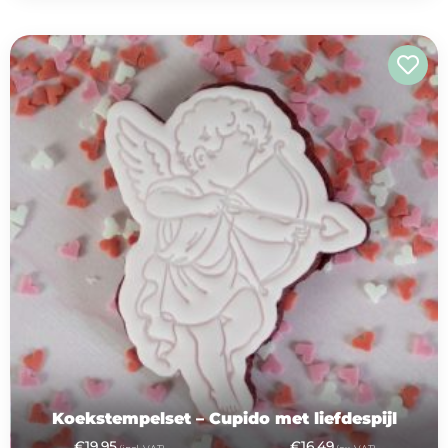
Koekstempelset – Cupido met liefdespijl
€
19,95
€
16,49