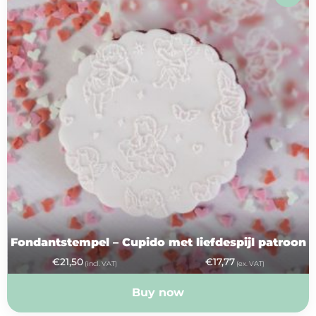
Fondantstempel – Cupido met liefdespijl patroon
€
21,50
€
17,77
(incl. VAT)
(ex. VAT)
Buy now