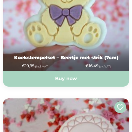
Koekstempelset – Beertje met strik (7cm)
€
19,95
€
16,49
(incl. VAT)
(ex. VAT)
Buy now