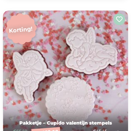
Korting!
Pakketje – Cupido valentijn stempels
€
66,40
€
45,45