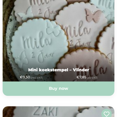
Mini koekstempel – Vlinder
€
9,50
€
7,85
(incl. VAT)
(ex. VAT)
Buy now