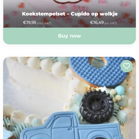
Koekstempelset – Cupido op wolkje
€
19,95
€
16,49
(incl. VAT)
(ex. VAT)
Buy now