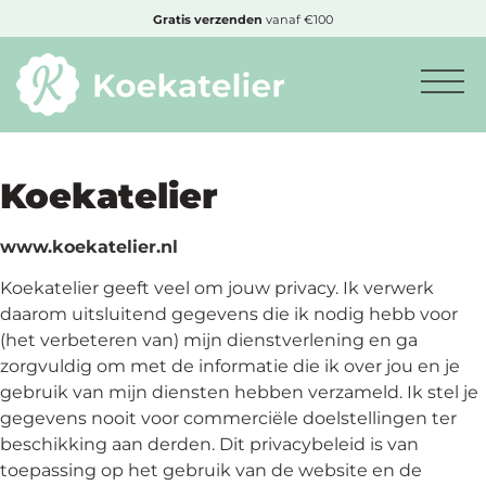
MENU
Cadeautje
bij bestelling vanaf €50,-
Minimum
bestelbedrag:
€10
Koekatelier
www.koekatelier.nl
Nieuwe
Koekatelier geeft veel om jouw privacy. Ik verwerk
producten
daarom uitsluitend gegevens die ik nodig hebb voor
(het verbeteren van) mijn dienstverlening en ga
Producten
zorgvuldig om met de informatie die ik over jou en je
op
gebruik van mijn diensten hebben verzameld. Ik stel je
soort
gegevens nooit voor commerciële doelstellingen ter
beschikking aan derden. Dit privacybeleid is van
toepassing op het gebruik van de website en de
Producten