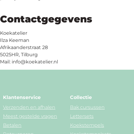
Contactgegevens
Koekatelier
Ilza Keeman
Afrikaanderstraat 28
5025HR, Tilburg
Mail: info@koekatelier.nl
Klantenservice
Collectie
Verzenden en afhalen
Bak cursussen
Meest gestelde vragen
Lettersets
Betalen
Koekstempels