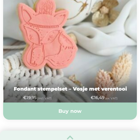
Fondant stempelset – Vosje met verentooi
€
19,95
€
16,49
(incl. VAT)
(ex. VAT)
Buy now