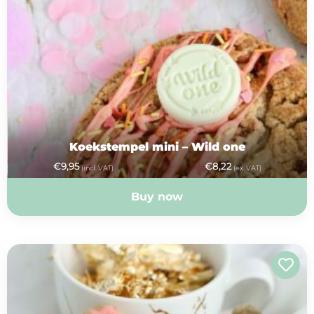
op
thema
Maatwerk
Cursussen
Gratis
Koekstempel mini – Wild one
€
9,95
€
8,22
(incl. VAT)
(ex. VAT)
Outlet
Buy now