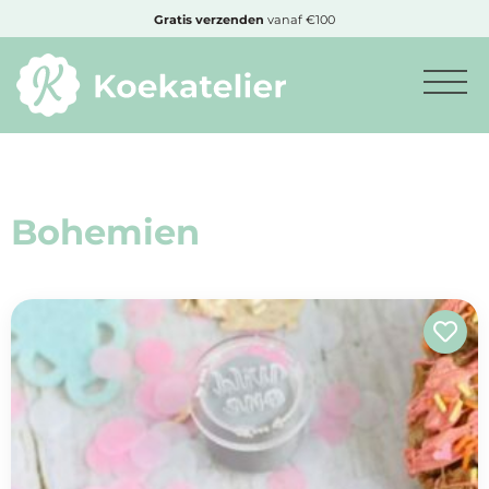
MENU
Gratis
verzenden
vanaf €100
Minimum
bestelbedrag:
€10
Bohemien
Nieuwe
producten
Producten
op
soort
Producten