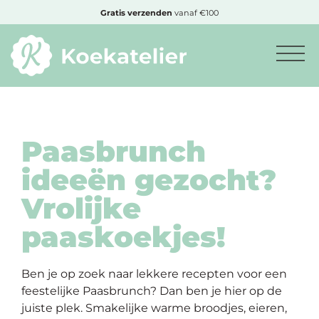
MENU
Cadeautje
bij bestelling vanaf €50,-
Minimum
bestelbedrag:
€10
Paasbrunch
ideeën gezocht?
Nieuwe
Vrolijke
producten
paaskoekjes!
Producten
op
soort
Ben je op zoek naar lekkere recepten voor een
feestelijke Paasbrunch? Dan ben je hier op de
juiste plek. Smakelijke warme broodjes, eieren,
Producten