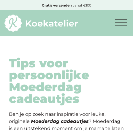
MENU
Cadeautje
bij bestelling vanaf €50,-
Minimum
bestelbedrag:
€10
Tips voor
persoonlijke
Nieuwe
Moederdag
producten
cadeautjes
Producten
op
soort
Ben je op zoek naar inspiratie voor leuke,
originele
Moederdag cadeautjes
? Moederdag
is een uitstekend moment om je mama te laten
Producten