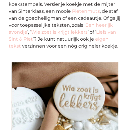
koekstempels. Versier je koekje met de mijter
van Sinterklaas, een mooie
Pietenmuts
, de staf
van de goedheiligman of een cadeautje. Of ga jij
voor toepasselijke teksten, zoals ‘
Een heerlijk
avondje
’, ‘
Wie zoet is krijgt lekkers
’ of ‘
Liefs van
Sint & Piet
’? Je kunt natuurlijk ook je
eigen
tekst
verzinnen voor een nóg origineler koekje.