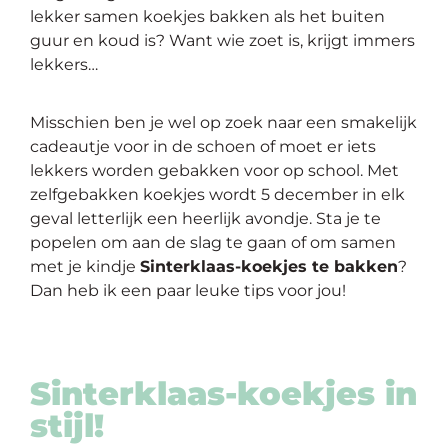
op
lekker samen koekjes bakken als het buiten
thema
guur en koud is? Want wie zoet is, krijgt immers
lekkers…
Maatwerk
Misschien ben je wel op zoek naar een smakelijk
cadeautje voor in de schoen of moet er iets
Cursussen
lekkers worden gebakken voor op school. Met
zelfgebakken koekjes wordt 5 december in elk
Gratis
geval letterlijk een heerlijk avondje. Sta je te
popelen om aan de slag te gaan of om samen
Outlet
met je kindje
Sinterklaas-koekjes te bakken
?
Dan heb ik een paar leuke tips voor jou!
Sinterklaas-koekjes in
stijl!