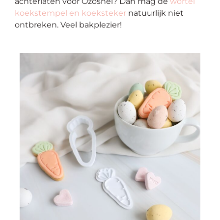
achterlaten voor
Ozosnel
? Dan mag de
wortel
koekstempel en koeksteker
natuurlijk niet
ontbreken. Veel bakplezier!