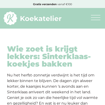
MENU
Gratis
verzenden
vanaf €100
Minimum
bestelbedrag:
€10
Wie zoet is krijgt
lekkers: Sinterklaas-
Nieuwe
koekjes bakken
producten
Nu het
herfst-zonnetje
verdwijnt is het tijd om
Producten
lekker binnen te blijven. De dagen zijn alweer
op
korter, de kaarsjes kunnen ‘s avonds aan en
soort
Sinterklaas arriveert dit weekend in het land
.
Geniet je ook zo van die heerlijke tijd vol warmte
Producten
en gezelligheid? En wat is er nu leuker dan