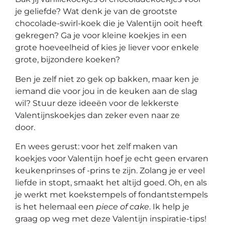
op
je geliefde? Wat denk je van de grootste
thema
chocolade-swirl-koek die je Valentijn ooit heeft
gekregen? Ga je voor kleine koekjes in een
Maatwerk
grote hoeveelheid of kies je liever voor enkele
grote, bijzondere koeken?
Cursussen
Ben je zelf niet zo gek op bakken, maar ken je
iemand die voor jou in de keuken aan de slag
Gratis
wil? Stuur deze ideeën voor de lekkerste
Valentijnskoekjes dan zeker even naar ze
door.
Outlet
En wees gerust: voor het zelf maken van
koekjes voor Valentijn hoef je echt geen ervaren
keukenprinses of -prins te zijn. Zolang je er veel
liefde in stopt, smaakt het altijd goed. Oh, en als
je werkt met koekstempels of fondantstempels
is het helemaal een
piece of cake
. Ik help je
graag op weg met deze Valentijn inspiratie-tips!