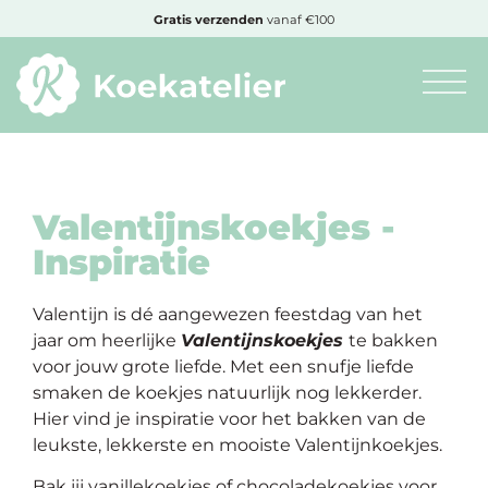
MENU
Cadeautje
bij bestelling vanaf €50,-
Minimum
bestelbedrag:
€10
Valentijnskoekjes -
Inspiratie
Nieuwe
producten
Valentijn is dé aangewezen feestdag van het
jaar om heerlijke
Valentijnskoekjes
te bakken
Producten
voor jouw grote liefde. Met een snufje liefde
op
smaken de koekjes natuurlijk nog lekkerder.
soort
Hier vind je inspiratie voor het bakken van de
leukste, lekkerste en mooiste Valentijnkoekjes.
Producten
Bak jij vanillekoekjes of chocoladekoekjes voor