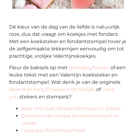
Dé kleur van de dag van de liefde is natuurlijk
roze, dus dat vraagt om koekjes met fondant.
Met een koeksteker en fondantstempel tover je
de zelfgemaakte lekkernijen eenvoudig om tot
prachtige, vrolijke Valentijnskoekjes.
Fleur de baksels op met
mondjes
,
hartjes
of een
leuke tekst met een Valentijn koeksteker en
fondantstempel. Wat denk je van de originele
Beer met hart
,
Envelop met hartjes
of
I love
you
stekers en stempels?
Beer met hart fondantstempel en steker
Envelop met hartjes fondantstempel en
steker
I love you fondantstempel