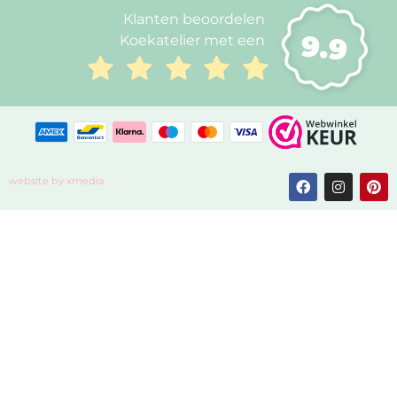
Klanten beoordelen
9.9
Koekatelier met een
website by xmedia