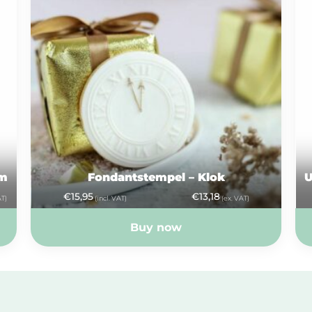
cm
Fondantstempel – Klok
U
€
15,95
€
13,18
AT)
(incl. VAT)
(ex. VAT)
Buy now