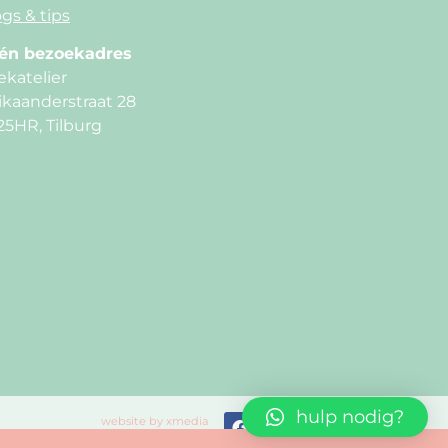
gs & tips
én bezoekadres
ekatelier
ikaanderstraat 28
25HR, Tilburg
hulp nodig?
website by xmedia