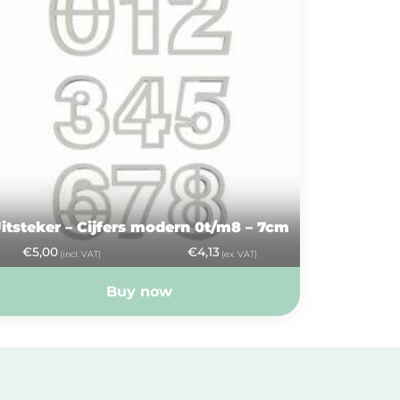
itsteker – Cijfers modern 0t/m8 – 7cm
€
5,00
€
4,13
(incl. VAT)
(ex. VAT)
Buy now