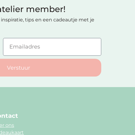
telier member!
inspiratie, tips en een cadeautje met je
Verstuur
ntact
er ons
deaukaart