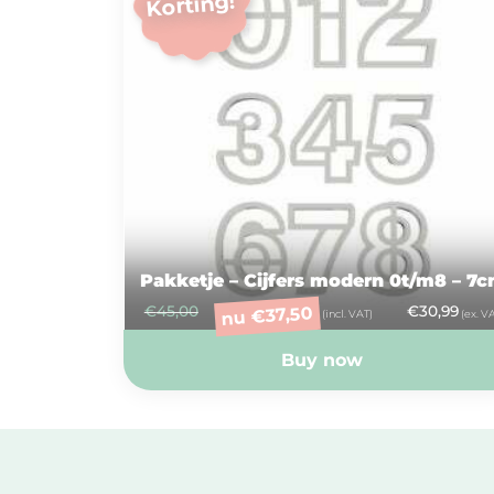
Korting!
Pakketje – Cijfers modern 0t/m8 – 7
€
45,00
€
30,99
37,50
€
nu
(incl. VAT)
(ex. V
Buy now