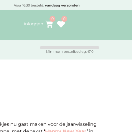
Voor 16:30 besteld,
vandaag verzonden
inloggen
Minimum bestelbedrag: €10
kjes nu gaat maken voor de jaarwisseling
empel met de tekst
‘
Happy New Year
’
in