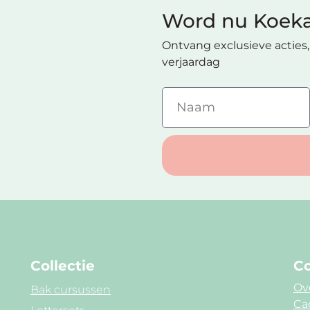
Word nu Koeka
Ontvang exclusieve acties, 
verjaardag
Collectie
Co
Ov
Bak cursussen
Ca