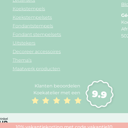
Lettersets
Blo
Koekstempels
Gé
Koekstempelsets
Ko
Fondantstempels
Afr
Fondant stempelsets
50
Uitstekers
Decoreer accessoires
Thema’s
Maatwerk producten
Klanten beoordelen
9.9
Koekatelier met een
10% vakantiekorting met code vakantie10