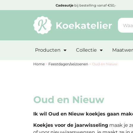
MENU
Cadeautje
bij bestelling vanaf €50,-
Minimum
bestelbedrag:
Producten
Collectie
Maatwer
€10
Nieuwe
Home
>
Feestdagen/seizoenen
>
Oud en Nieuw
producten
Producten
op
Oud en Nieuw
soort
Ik wil
Oud en Nieuw
koekjes gaan make
Producten
K
oekjes
voor de jaarwisseling
maak je ze
op
of voor nieuwjaarswensen, je maakt ze in
thema