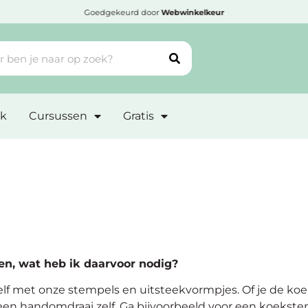
Goedgekeurd door
Webwinkelkeur
k
Cursussen
Gratis
n, wat heb ik daarvoor nodig?
lf met onze stempels en uitsteekvormpjes. Of je de koe
 een handomdraai zelf. Ga bijvoorbeeld voor een koekst