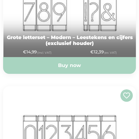
Grote letterset – Modern – Leestekens en cijfers
(exclusief houder)
€
14,99
€
12,39
(incl. VAT)
(ex. VAT)
Buy now