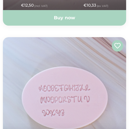
€
12,50
€
10,33
(incl. VAT)
(ex. VAT)
Buy now