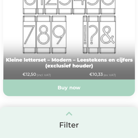
Kleine letterset – Modern – Leestekens en cijfers
(exclusief houder)
€
12,50
€
10,33
(incl. VAT)
(ex. VAT)
Buy now
Filter