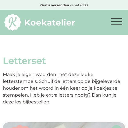
MENU
Gratis
verzenden
vanaf €100
Minimum
bestelbedrag:
€10
Letterset
Nieuwe
Maak je eigen woorden met deze leuke
producten
letterstempels. Schuif de letters op de bijgeleverde
houder om het woord in één keer op je koekjes te
stempelen. Heb je extra letters nodig? Dan kun je
Producten
deze los bijbestellen.
op
soort
Producten