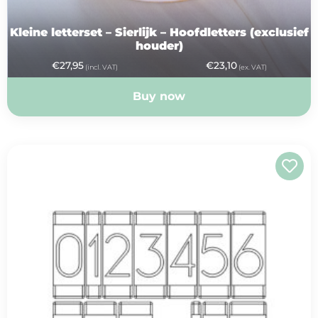
Kleine letterset – Sierlijk – Hoofdletters (exclusief
houder)
€
27,95
€
23,10
(incl. VAT)
(ex. VAT)
Buy now