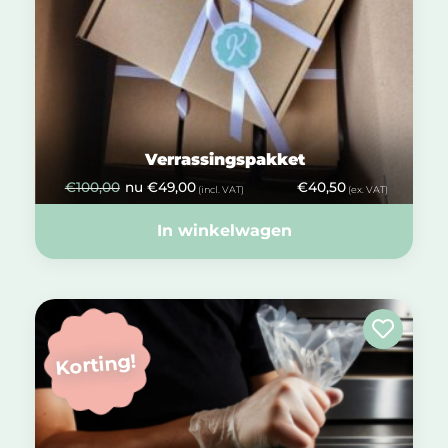
Verrassingspakket
€
100,00
nu
€
49,00
€
40,50
(incl. VAT)
(ex. VAT)
In winkelwagen
Korting!