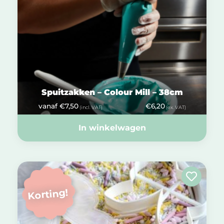
Spuitzakken – Colour Mill – 38cm
vanaf
€
7,50
€
6,20
(incl. VAT)
(ex. VAT)
In winkelwagen
Korting!