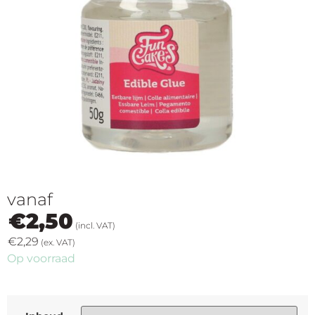
op
thema
Maatwerk
Cursussen
Gratis
Outlet
vanaf
€
2,50
(incl. VAT)
€
2,29
(ex. VAT)
Op voorraad