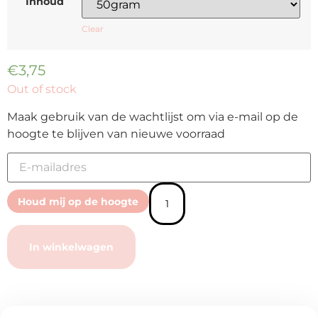
Inhoud
Clear
€
3,75
Out of stock
Maak gebruik van de wachtlijst om via e-mail op de
hoogte te blijven van nieuwe voorraad
Laat
je
e-
mailadres
Houd mij op de hoogte
achter
om
een
mailtje
In winkelwagen
te
krijgen
zodra
dit
product
weer
op