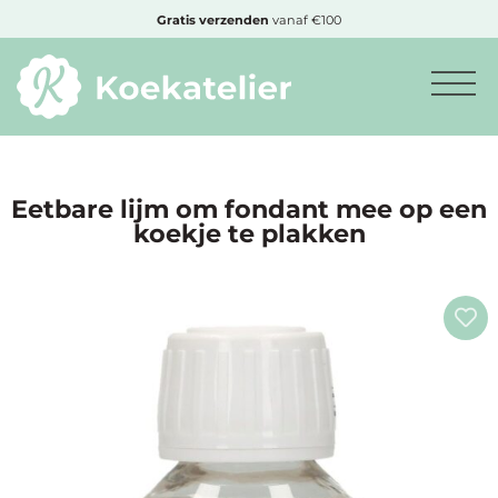
MENU
Cadeautje
bij bestelling vanaf €50,-
Minimum
bestelbedrag:
€10
Eetbare lijm om fondant mee op een
koekje te plakken
Nieuwe
producten
Producten
op
soort
Producten