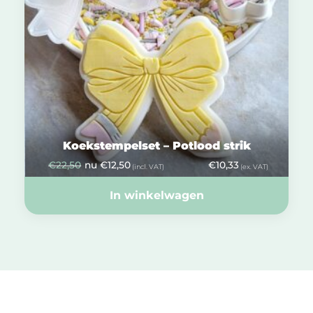
Koekstempelset – Potlood strik
€
22,50
nu
€
12,50
€
10,33
(incl. VAT)
(ex. VAT)
In winkelwagen