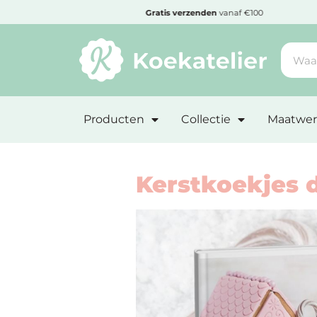
MENU
Cadeautje
bij bestelling vanaf €50,-
Minimum
bestelbedrag:
Producten
Collectie
Maatwer
€10
Nieuwe
producten
Kerstkoekjes 
Producten
op
soort
Producten
op
thema