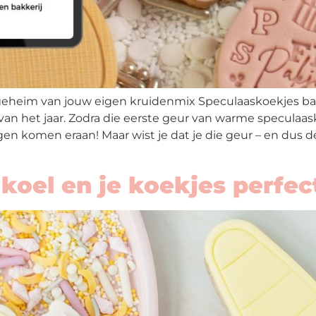
eheim van jouw eigen kruidenmix Speculaaskoekjes bakk
jd van het jaar. Zodra die eerste geur van warme specula
agen komen eraan! Maar wist je dat je die geur – en dus de
koel en je koekjes perfec