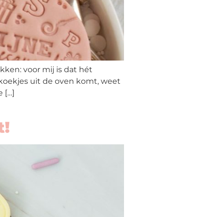
en: voor mij is dat hét
askoekjes uit de oven komt, weet
 […]
t!