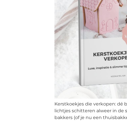
Maatwerk
Cursussen
Gratis
Outlet
Kerstkoekjes die verkopen: dé 
lichtjes schitteren alweer in d
bakkers (of je nu een thuisbakk