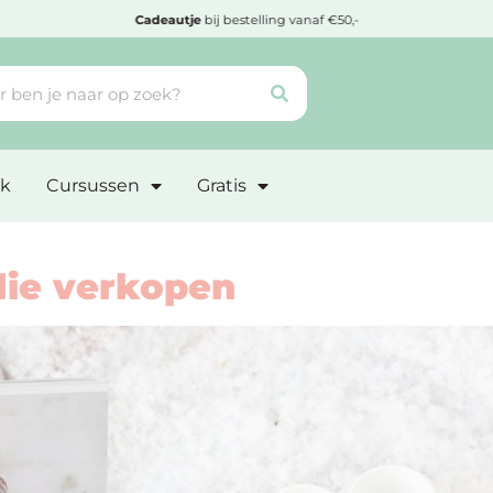
Goedgekeurd door
Webwinkelkeur
k
Cursussen
Gratis
die verkopen