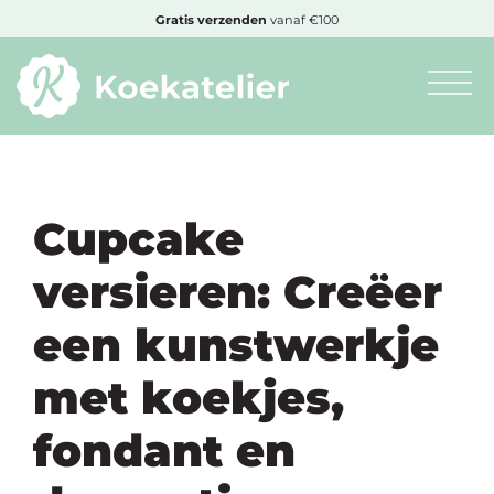
MENU
Cadeautje
bij bestelling vanaf €50,-
Minimum
bestelbedrag:
€10
Cupcake
versieren: Creëer
Nieuwe
producten
een kunstwerkje
Producten
met koekjes,
op
soort
fondant en
Producten