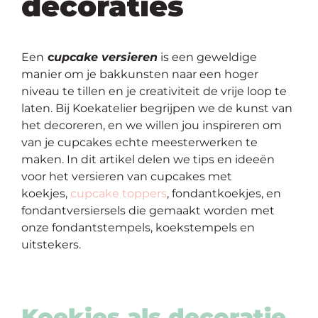
decoraties
op
thema
Een
c
upcake versieren
is een geweldige
Maatwerk
manier om je bakkunsten naar een hoger
niveau te tillen en je creativiteit de vrije loop te
Cursussen
laten. Bij Koekatelier begrijpen we de kunst van
het decoreren, en we willen jou inspireren om
van je cupcakes echte meesterwerken te
Gratis
maken. In dit artikel delen we tips en ideeën
voor het versieren van cupcakes met
Outlet
koekjes,
cupcake toppers
, fondantkoekjes, en
fondantversiersels die gemaakt worden met
onze fondantstempels, koekstempels en
uitstekers.
Koekjes als decoratie