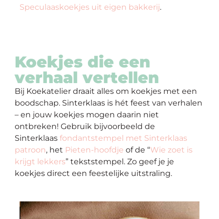
Speculaaskoekjes uit eigen bakkerij
.
Koekjes die een
verhaal vertellen
Bij Koekatelier draait alles om koekjes met een
boodschap. Sinterklaas is hét feest van verhalen
– en jouw koekjes mogen daarin niet
ontbreken! Gebruik bijvoorbeeld de
Sinterklaas
fondantstempel met Sinterklaas
patroon
, het
Pieten-hoofdje
of de “
Wie zoet is
krijgt lekkers
” tekststempel. Zo geef je je
koekjes direct een feestelijke uitstraling.