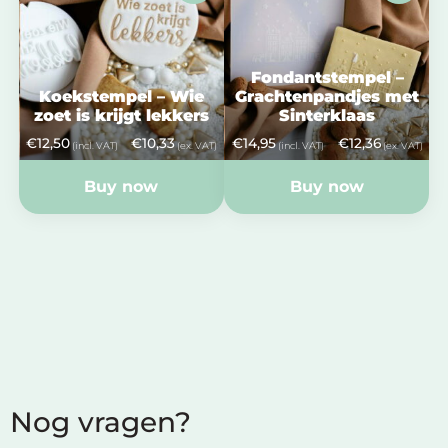
Fondantstempel –
Koekstempel – Wie
Grachtenpandjes met
zoet is krijgt lekkers
Sinterklaas
€
12,50
€
10,33
€
14,95
€
12,36
(incl. VAT)
(ex. VAT)
(incl. VAT)
(ex. VAT)
Buy now
Buy now
Nog vragen?