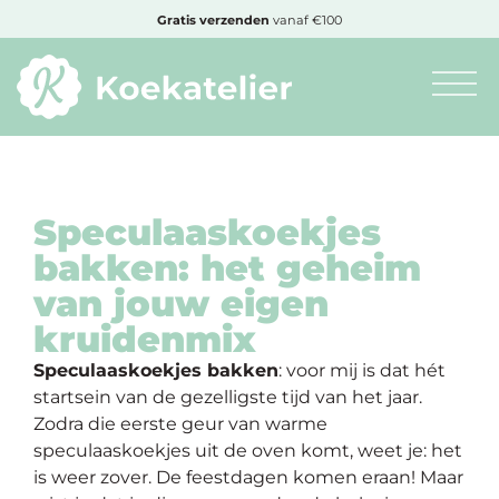
MENU
Cadeautje
bij bestelling vanaf €50,-
Minimum
bestelbedrag:
€10
Speculaaskoekjes
bakken: het geheim
Nieuwe
van jouw eigen
producten
kruidenmix
Speculaaskoekjes bakken
: voor mij is dat hét
Producten
startsein van de gezelligste tijd van het jaar.
op
Zodra die eerste geur van warme
soort
speculaaskoekjes uit de oven komt, weet je: het
is weer zover. De feestdagen komen eraan! Maar
Producten