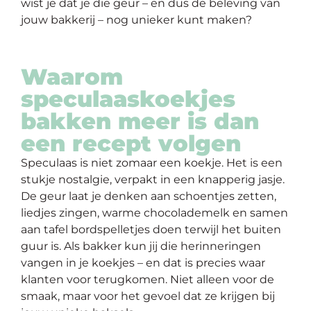
wist je dat je die geur – en dus de beleving van
op
jouw bakkerij – nog unieker kunt maken?
thema
Maatwerk
Waarom
speculaaskoekjes
Cursussen
bakken meer is dan
een recept volgen
Gratis
Speculaas is niet zomaar een koekje. Het is een
Outlet
stukje nostalgie, verpakt in een knapperig jasje.
De geur laat je denken aan schoentjes zetten,
liedjes zingen, warme chocolademelk en samen
aan tafel bordspelletjes doen terwijl het buiten
guur is. Als bakker kun jij die herinneringen
vangen in je koekjes – en dat is precies waar
klanten voor terugkomen. Niet alleen voor de
smaak, maar voor het gevoel dat ze krijgen bij