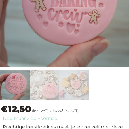
op
thema
Maatwerk
Cursussen
Gratis
Outlet
€
12,50
€
10,33
(incl. VAT)
(ex. VAT)
Nog maar 2 op voorraad
Prachtige kerstkoekjes maak je lekker zelf met deze