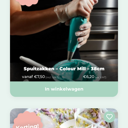
Spuitzakken – Colour Mill – 38cm
vanaf
€
7,50
€
6,20
(incl. VAT)
(ex. VAT)
In winkelwagen
Korting!