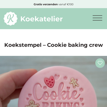
MENU
Gratis
verzenden
vanaf €100
Minimum
bestelbedrag:
€10
Koekstempel – Cookie baking crew
Nieuwe
producten
Producten
op
soort
Producten