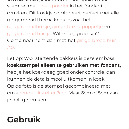
stempel met
goed poeder
in het fondant
drukken. Dit koekje combineert perfect met alle
gingerbread thema koekjes zoal het
gingerbreadhuisje
,
gingerbread poppetje
en het
gingerbread hartje
. Wil je nog grootser?
Combineer hem dan met het
gingerbread huis
2.0
.
Let op: Voor startende bakkers is deze emboss
koekstempel alleen te gebruiken met fondant,
heb je het koekdeeg goed onder controle, dan
kunnen de details mooi uitkomen in koek.
Op de foto is de stempel gecombineerd met
onze
ronde uitsteker 7cm
. Maar 6cm of 8cm kan
je ook gebruiken.
Gebruik