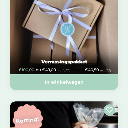
Verrassingspakket
€
100,00
nu
€
49,00
€
40,50
(incl. VAT)
(ex. VAT)
In winkelwagen
Korting!