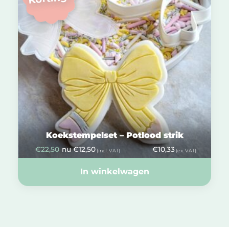
Koekstempelset – Potlood strik
€
22,50
nu
€
12,50
€
10,33
(incl. VAT)
(ex. VAT)
In winkelwagen