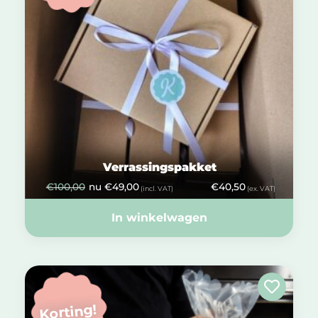
Verrassingspakket
€
100,00
nu
€
49,00
€
40,50
(incl. VAT)
(ex. VAT)
In winkelwagen
Korting!