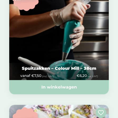
Spuitzakken – Colour Mill – 38cm
vanaf
€
7,50
€
6,20
(incl. VAT)
(ex. VAT)
In winkelwagen