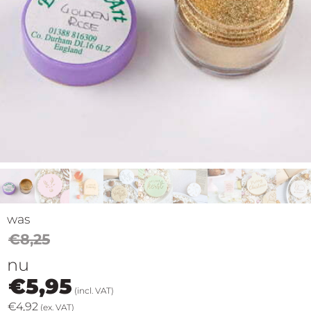
op
thema
Maatwerk
Cursussen
Gratis
Outlet
was
€
8,25
nu
€
5,95
(incl. VAT)
€
4,92
(ex. VAT)