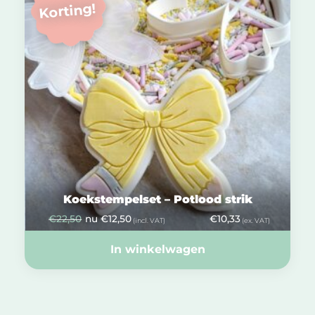
Korting!
Koekstempelset – Potlood strik
€
22,50
nu
€
12,50
€
10,33
(incl. VAT)
(ex. VAT)
In winkelwagen