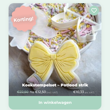
Korting!
Koekstempelset – Potlood strik
€
22,50
nu
€
12,50
€
10,33
(incl. VAT)
(ex. VAT)
In winkelwagen