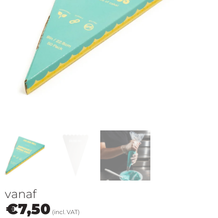
op
thema
Maatwerk
Cursussen
Gratis
Outlet
vanaf
€
7,50
(incl. VAT)