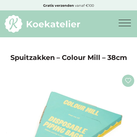
MENU
Gratis
verzenden
vanaf €100
Minimum
bestelbedrag:
€10
Spuitzakken – Colour Mill – 38cm
Nieuwe
producten
Producten
op
soort
Producten