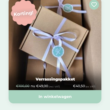
Korting!
Verrassingspakket
€
100,00
nu
€
49,00
€
40,50
(incl. VAT)
(ex. VAT)
In winkelwagen