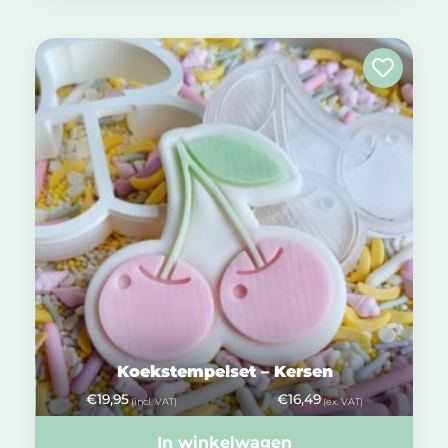
Koekstempelset – Kersen
€
19,95
€
16,49
(incl. VAT)
(ex. VAT)
In winkelwagen