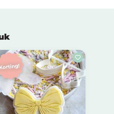
euk
Korting!