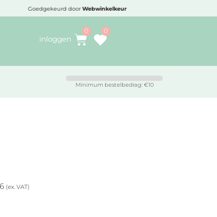
Goedgekeurd door
Webwinkelkeur
Voo
inloggen
Minimum bestelbedrag: €10
36
(ex. VAT)