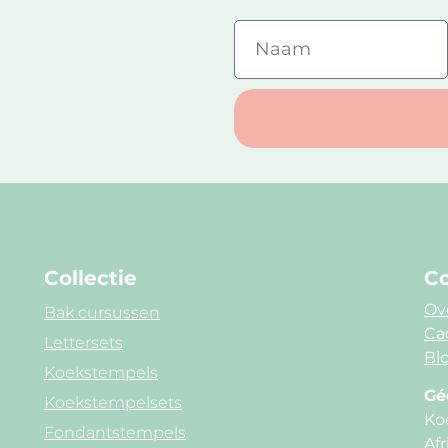
Collectie
Co
Ov
Bak cursussen
Ca
Lettersets
Blo
Koekstempels
Gé
Koekstempelsets
Ko
Fondantstempels
Afr