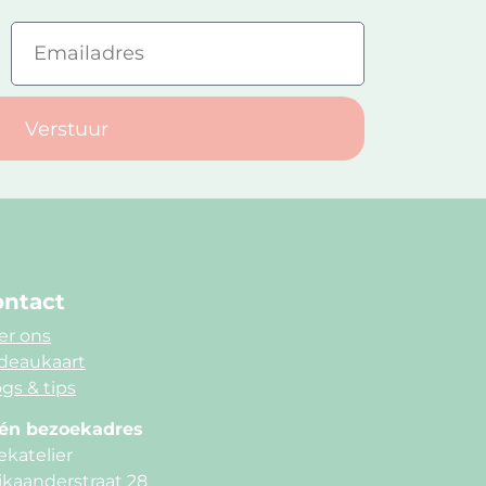
Verstuur
ntact
er ons
deaukaart
gs & tips
én bezoekadres
ekatelier
ikaanderstraat 28