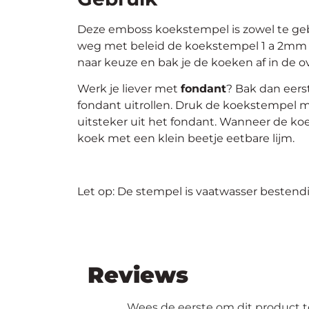
Deze emboss koekstempel is zowel te geb
weg met beleid de koekstempel 1 a 2mm i
naar keuze en bak je de koeken af in de o
Werk je liever met
fondant
? Bak dan eers
fondant uitrollen. Druk de koekstempel m
uitsteker uit het fondant. Wanneer de koe
koek met een klein beetje eetbare lijm.
Let op: De stempel is vaatwasser bestendi
Reviews
Wees de eerste om dit product t