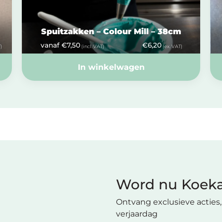
Spuitzakken – Colour Mill – 38cm
vanaf
€
7,50
€
6,20
)
(incl. VAT)
(ex. VAT)
In winkelwagen
Word nu Koeka
Ontvang exclusieve acties, 
verjaardag