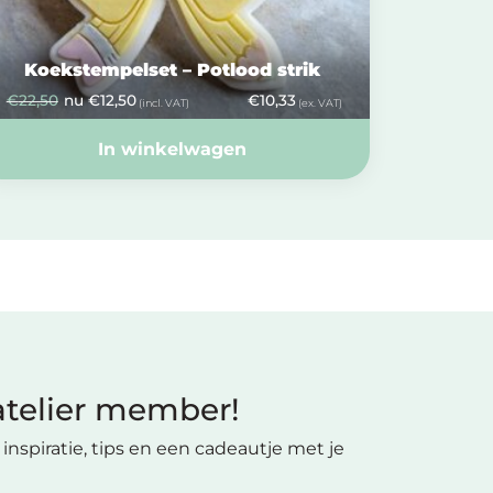
Koekstempelset – Potlood strik
€
22,50
nu
€
12,50
€
10,33
(incl. VAT)
(ex. VAT)
In winkelwagen
telier member!
inspiratie, tips en een cadeautje met je