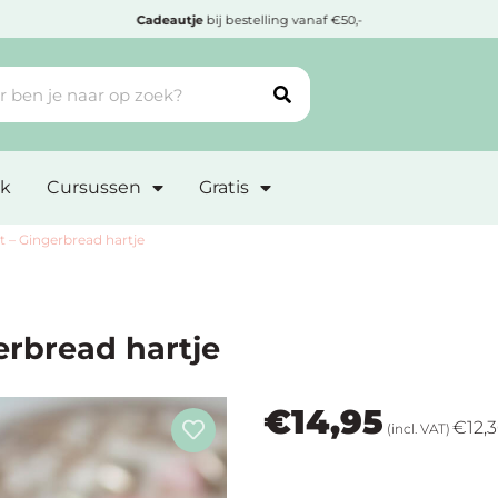
Cadeautje
bij bestelling vanaf €50,-
k
Cursussen
Gratis
 – Gingerbread hartje
rbread hartje
€
14,95
€
12,
(incl. VAT)