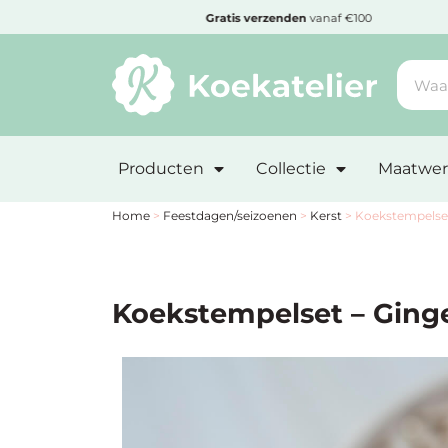
MENU
den
Gratis
verzenden
vanaf €100
Minimum
bestelbedrag:
Producten
Collectie
Maatwer
€10
Nieuwe
Home
>
Feestdagen/seizoenen
>
Kerst
>
Koekstempelset
producten
Producten
Koekstempelset – Ginge
op
soort
Producten
op
thema