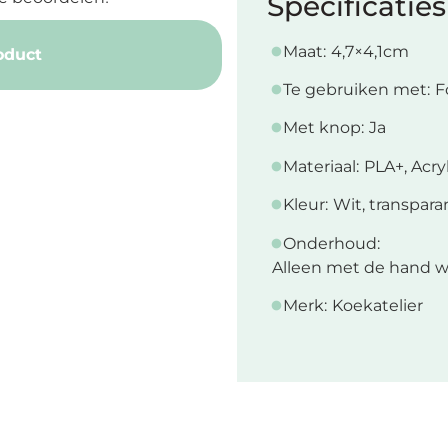
Specificaties
Maat:
4,7×4,1cm
oduct
Te gebruiken met:
F
Met knop:
Ja
Materiaal:
PLA+, Acry
Kleur:
Wit, transpara
Onderhoud:
Alleen met de hand w
Merk:
Koekatelier