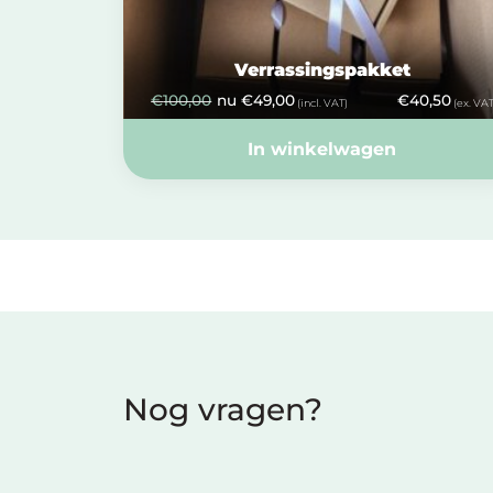
Verrassingspakket
€
100,00
nu
€
49,00
€
40,50
(incl. VAT)
(ex. VAT
In winkelwagen
Nog vragen?