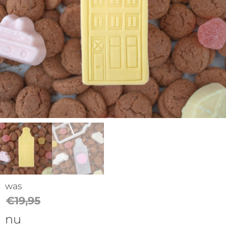
op
thema
Maatwerk
Cursussen
Gratis
Outlet
was
€
19,95
nu