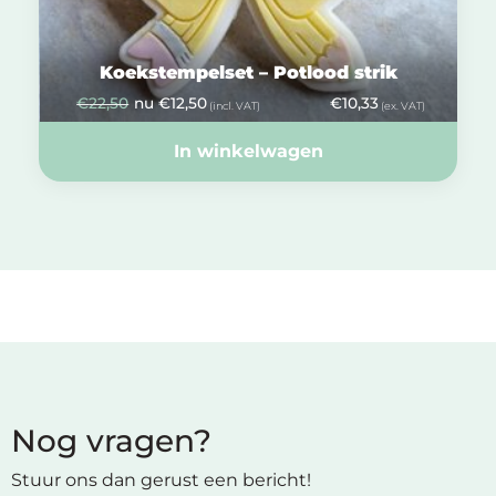
Koekstempelset – Potlood strik
€
22,50
nu
€
12,50
€
10,33
(incl. VAT)
(ex. VAT)
In winkelwagen
Nog vragen?
Stuur ons dan gerust een bericht!