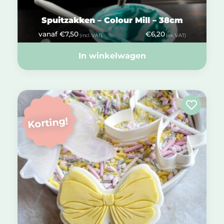
Spuitzakken – Colour Mill – 38cm
vanaf
€
7,50
€
6,20
(incl. VAT)
(ex. VAT)
In winkelwagen
Korting!