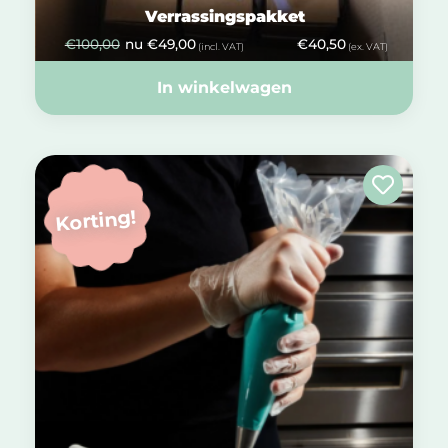
Verrassingspakket
€
100,00
nu
€
49,00
€
40,50
(incl. VAT)
(ex. VAT)
In winkelwagen
Korting!