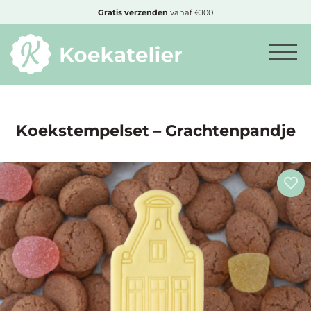
MENU
Gratis
verzenden
vanaf €100
Minimum
bestelbedrag:
€10
Koekstempelset – Grachtenpandje
Nieuwe
producten
Producten
op
soort
Producten