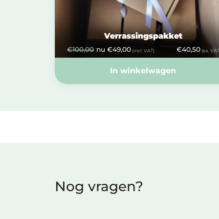
Verrassingspakket
€
100,00
nu
€
49,00
€
40,50
(incl. VAT)
(ex. VAT
In winkelwagen
Nog vragen?