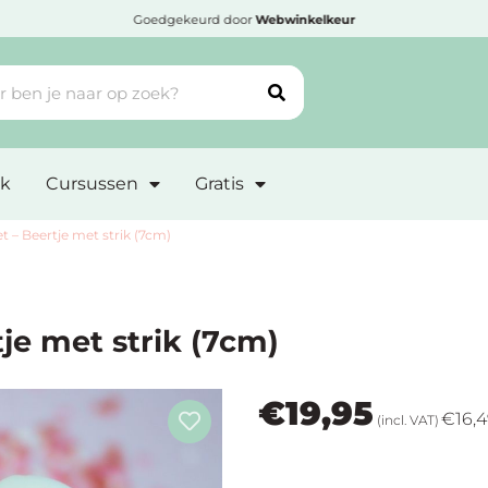
Goedgekeurd door
Webwinkelkeur
k
Cursussen
Gratis
 – Beertje met strik (7cm)
je met strik (7cm)
€
19,95
€
16,
(incl. VAT)