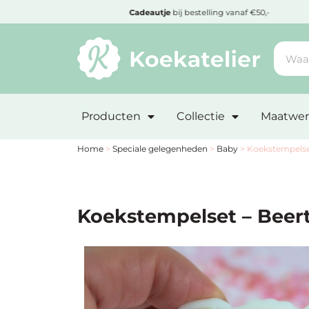
MENU
Cadeautje
bij bestelling vanaf €50,-
Minimum
bestelbedrag:
Producten
Collectie
Maatwer
€10
Nieuwe
Home
>
Speciale gelegenheden
>
Baby
>
Koekstempelset
producten
Producten
Koekstempelset – Beert
op
soort
Producten
op
thema