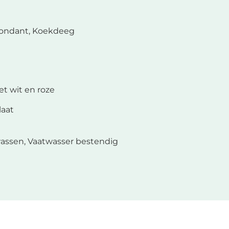
ondant, Koekdeeg
et wit en roze
laat
assen, Vaatwasser bestendig