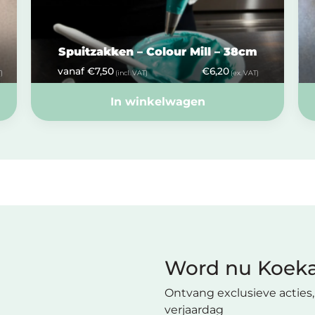
Spuitzakken – Colour Mill – 38cm
vanaf
€
7,50
€
6,20
)
(incl. VAT)
(ex. VAT)
In winkelwagen
Word nu Koeka
Ontvang exclusieve acties, 
verjaardag