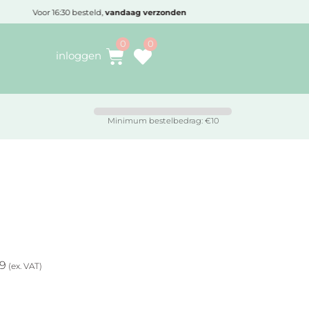
Voor 16:30 besteld,
vandaag verzonden
inloggen
Minimum bestelbedrag: €10
49
(ex. VAT)