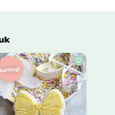
euk
Korting!