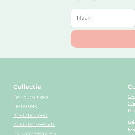
Collectie
Co
Ov
Bak cursussen
Ca
Lettersets
Blo
Koekstempels
Gé
Koekstempelsets
Ko
Fondantstempels