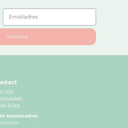
Verstuur
ntact
er ons
deaukaart
gs & tips
én bezoekadres
ekatelier