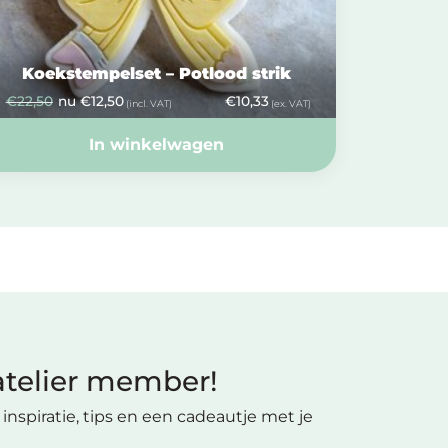
Koekstempelset – Potlood strik
€
22,50
nu
€
12,50
€
10,33
(incl. VAT)
(ex. VAT)
In winkelwagen
telier member!
inspiratie, tips en een cadeautje met je