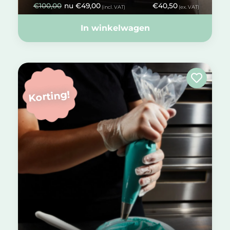
€
100,00
nu
€
49,00
€
40,50
(incl. VAT)
(ex. VAT)
In winkelwagen
Korting!