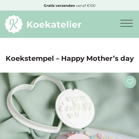
MENU
Gratis
verzenden
vanaf €100
Minimum
bestelbedrag:
€10
Koekstempel – Happy Mother’s day
Nieuwe
producten
Producten
op
soort
Producten