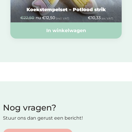
Koekstempelset – Potlood strik
€
22,50
nu
€
12,50
€
10,33
(incl. VAT)
(ex. VAT)
In winkelwagen
Nog vragen?
Stuur ons dan gerust een bericht!