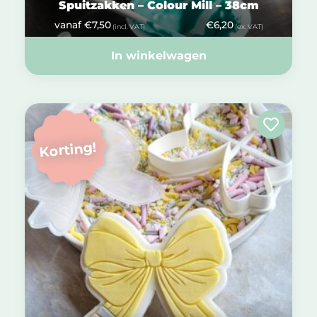
Spuitzakken – Colour Mill – 38cm
vanaf
€
7,50
€
6,20
(incl. VAT)
(ex. VAT)
In winkelwagen
Korting!