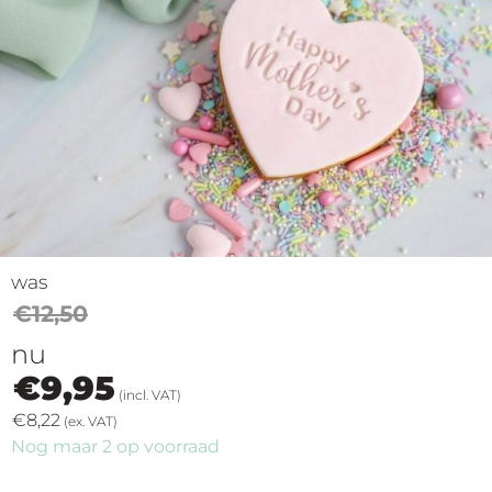
op
thema
Maatwerk
Cursussen
Gratis
was
Outlet
€
12,50
nu
€
9,95
(incl. VAT)
€
8,22
(ex. VAT)
Nog maar 2 op voorraad