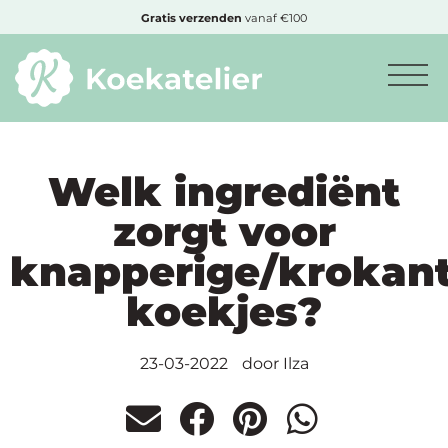
MENU
Gratis
verzenden
vanaf €100
Minimum
bestelbedrag:
€10
Welk ingrediënt
zorgt voor
Nieuwe
knapperige/krokan
producten
koekjes?
Producten
op
23-03-2022
door
Ilza
soort
Producten