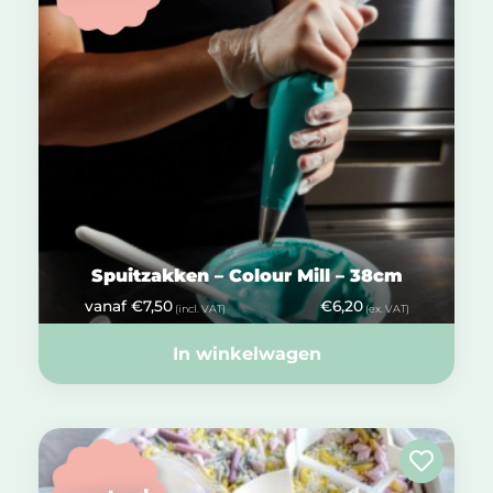
Spuitzakken – Colour Mill – 38cm
vanaf
€
7,50
€
6,20
(incl. VAT)
(ex. VAT)
In winkelwagen