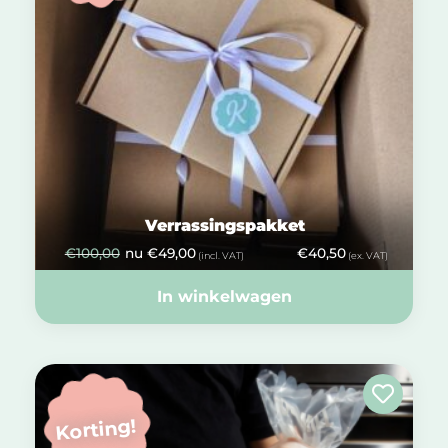
Verrassingspakket
€
100,00
nu
€
49,00
€
40,50
(incl. VAT)
(ex. VAT)
In winkelwagen
Korting!