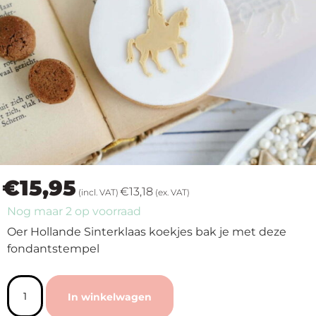
op
thema
Maatwerk
Cursussen
Gratis
€
15,95
Outlet
€
13,18
(incl. VAT)
(ex. VAT)
Nog maar 2 op voorraad
Oer Hollande Sinterklaas koekjes bak je met deze
fondantstempel
In winkelwagen