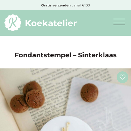
MENU
Gratis
verzenden
vanaf €100
Minimum
bestelbedrag:
€10
Fondantstempel – Sinterklaas
Nieuwe
producten
Producten
op
soort
Producten