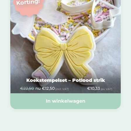
Korting!
Koekstempelset – Potlood strik
€
22,50
nu
€
12,50
€
10,33
(incl. VAT)
(ex. VAT)
In winkelwagen