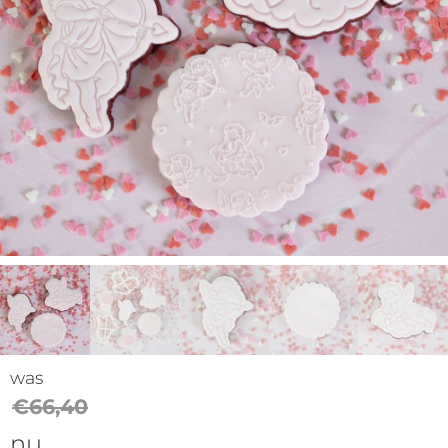
op
thema
Maatwerk
Cursussen
Gratis
Outlet
was
€
66,40
nu