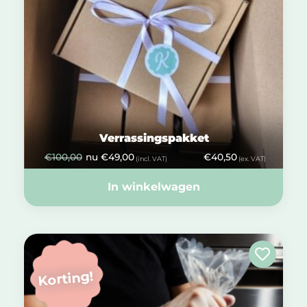
Verrassingspakket
€
100,00
nu
€
49,00
€
40,50
(incl. VAT)
(ex. VAT)
In winkelwagen
Korting!