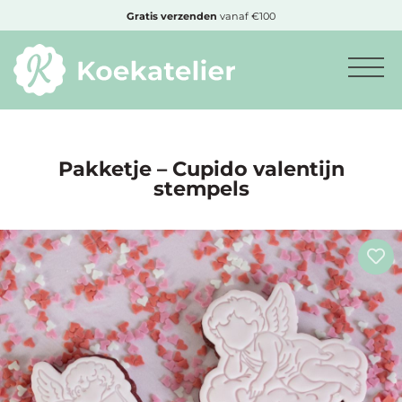
MENU
Gratis
verzenden
vanaf €100
Minimum
bestelbedrag:
€10
Pakketje – Cupido valentijn
stempels
Nieuwe
producten
Producten
op
soort
Producten