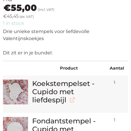
€
55,00
(incl. VAT)
€
45,45
(ex. VAT)
1 in stock
Drie unieke stempels voor liefdevolle
Valentijnskoekjes
Dit zit er in je bundel:
Product
Aantal
Koekstempelset -
1
Cupido met
liefdespijl
Fondantstempel -
1
Cupido met