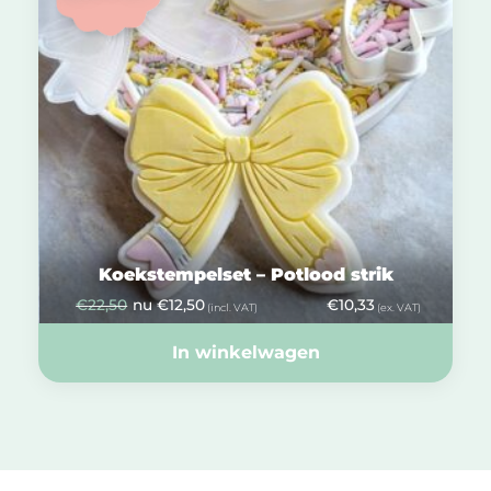
Koekstempelset – Potlood strik
€
22,50
nu
€
12,50
€
10,33
(incl. VAT)
(ex. VAT)
In winkelwagen