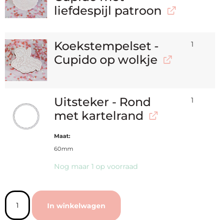
liefdespijl patroon
Koekstempelset -
1
Cupido op wolkje
Uitsteker - Rond
1
met kartelrand
Maat
60mm
Nog maar 1 op voorraad
In winkelwagen