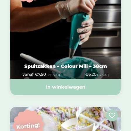
Spuitzakken – Colour Mill – 38cm
vanaf
€
7,50
€
6,20
(incl. VAT)
(ex. VAT)
In winkelwagen
Korting!