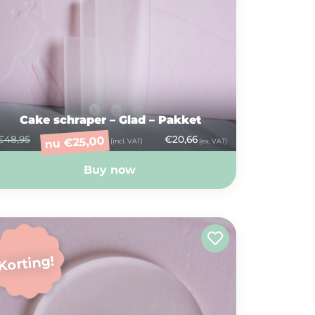
Cake schraper – Glad – Pakket
€
48,95
€
20,66
25,00
€
nu
(incl. VAT)
(ex. VAT)
Buy now
Korting!