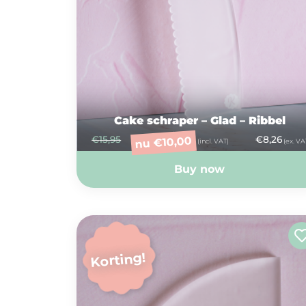
Cake schraper – Glad – Ribbel
€
15,95
€
8,26
10,00
€
nu
(incl. VAT)
(ex. VA
Buy now
Korting!