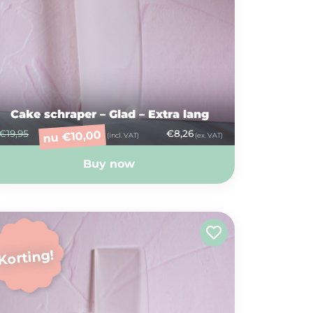
Cake schraper – Glad – Extra lang
€
19,95
€
8,26
10,00
€
nu
(incl. VAT)
(ex. VAT)
Buy now
Korting!