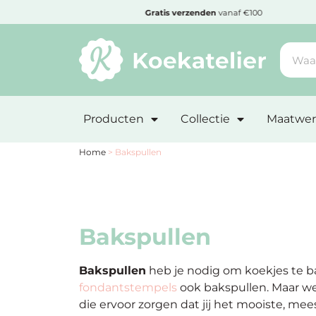
MENU
af €100
Cadeautje
bij bestelling vanaf €50,-
Minimum
bestelbedrag:
Producten
Collectie
Maatwer
€10
Nieuwe
Home
>
Bakspullen
producten
Producten
op
Bakspullen
soort
Bakspullen
heb je nodig om koekjes te b
Producten
fondantstempels
ook bakspullen. Maar wel
op
die ervoor zorgen dat jij het mooiste, m
thema