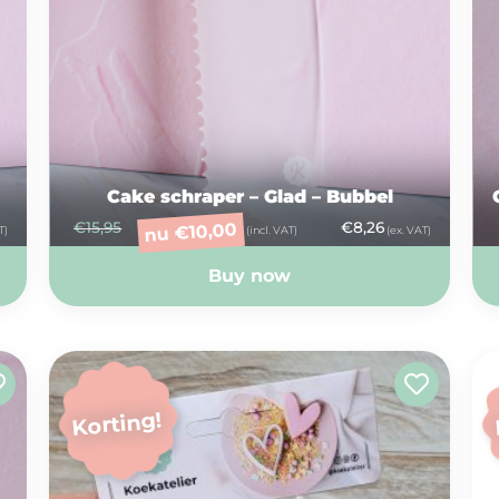
Cake schraper – Glad – Bubbel
€
15,95
€
8,26
10,00
€
nu
T)
(incl. VAT)
(ex. VAT)
Buy now
Korting!