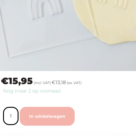
op
thema
Maatwerk
Cursussen
Gratis
€
15,95
Outlet
€
13,18
(incl. VAT)
(ex. VAT)
Nog maar 2 op voorraad
In winkelwagen