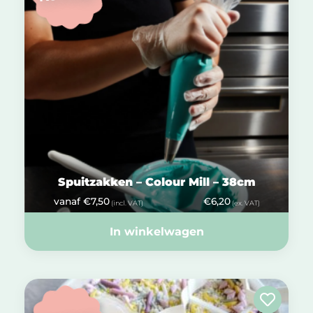
Spuitzakken – Colour Mill – 38cm
vanaf
€
7,50
€
6,20
(incl. VAT)
(ex. VAT)
In winkelwagen