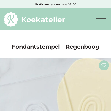
MENU
Gratis
verzenden
vanaf €100
Minimum
bestelbedrag:
€10
Fondantstempel – Regenboog
Nieuwe
producten
Producten
op
soort
Producten