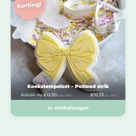
Korting!
Koekstempelset – Potlood strik
€
22,50
nu
€
12,50
€
10,33
(incl. VAT)
(ex. VAT)
In winkelwagen