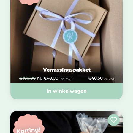
Verrassingspakket
€
100,00
nu
€
49,00
€
40,50
(incl. VAT)
(ex. VAT)
In winkelwagen
Korting!