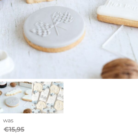
op
thema
Maatwerk
Cursussen
Gratis
Outlet
was
€
15,95