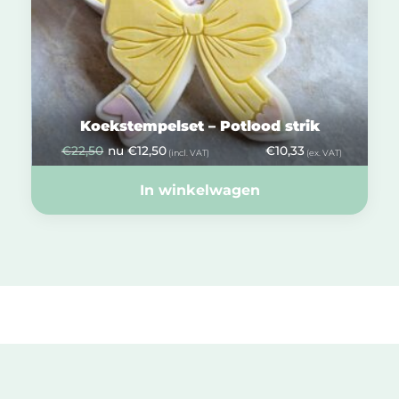
Koekstempelset – Potlood strik
€
22,50
nu
€
12,50
€
10,33
(incl. VAT)
(ex. VAT)
In winkelwagen