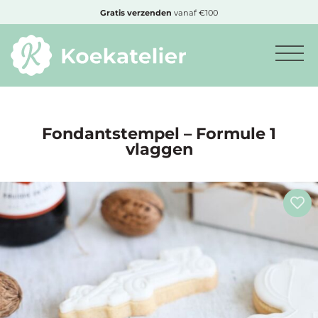
MENU
Gratis
verzenden
vanaf €100
Minimum
bestelbedrag:
€10
Fondantstempel – Formule 1
vlaggen
Nieuwe
producten
Producten
op
soort
Producten