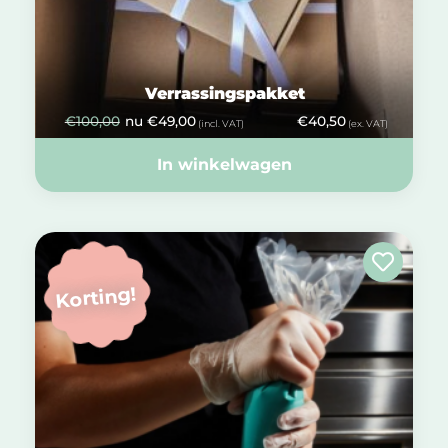
Verrassingspakket
€
100,00
nu
€
49,00
€
40,50
(incl. VAT)
(ex. VAT)
In winkelwagen
Korting!