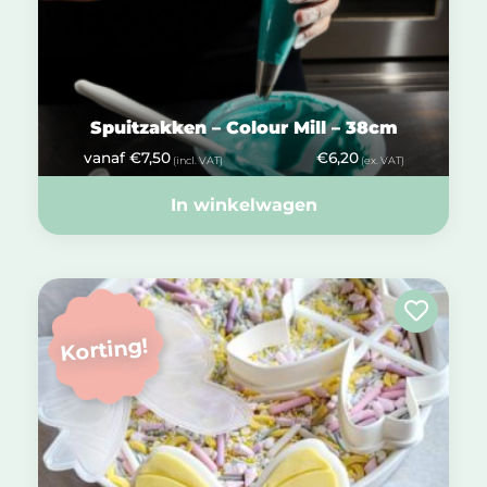
Spuitzakken – Colour Mill – 38cm
vanaf
€
7,50
€
6,20
(incl. VAT)
(ex. VAT)
In winkelwagen
Korting!