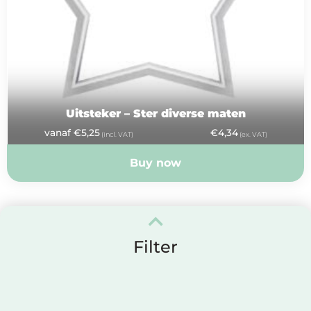
Uitsteker – Ster diverse maten
vanaf
€
5,25
€
4,34
(incl. VAT)
(ex. VAT)
Buy now
Filter