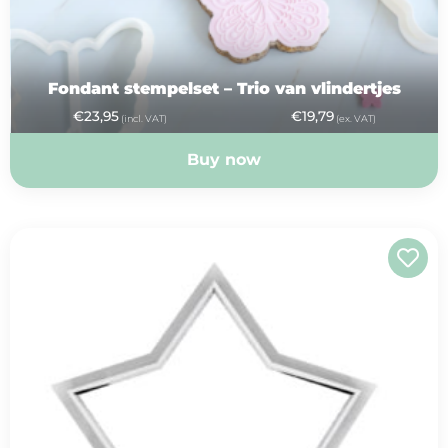
Fondant stempelset – Trio van vlindertjes
€
23,95
€
19,79
(incl. VAT)
(ex. VAT)
Buy now