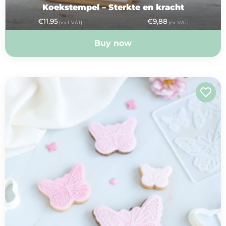
Koekstempel – Sterkte en kracht
€
11,95
€
9,88
(incl. VAT)
(ex. VAT)
Buy now