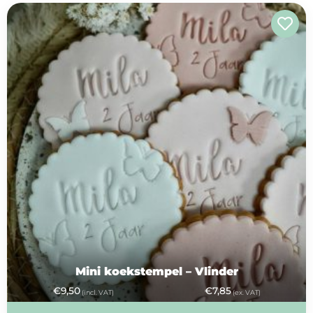
op
thema
Maatwerk
Cursussen
Gratis
Outlet
Mini koekstempel – Vlinder
€
9,50
€
7,85
(incl. VAT)
(ex. VAT)