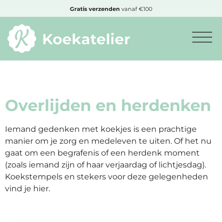
MENU
enden
vanaf €100
Cadeautje
bij bestell
Minimum
bestelbedrag:
€10
Overlijden en herdenken
Nieuwe
Iemand gedenken met koekjes is een prachtige
producten
manier om je zorg en medeleven te uiten. Of het nu
gaat om een begrafenis of een herdenk moment
(zoals iemand zijn of haar verjaardag of lichtjesdag).
Producten
Koekstempels en stekers voor deze gelegenheden
op
vind je hier.
soort
Producten