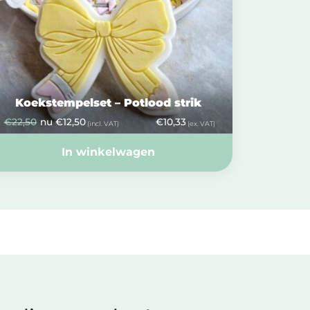
Koekstempelset – Potlood strik
€
22,50
nu
€
12,50
€
10,33
(incl. VAT)
(ex. VAT)
In winkelwagen