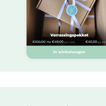
Verrassingspakket
€
100,00
nu
€
49,00
€
40,50
(incl. VAT)
(ex. VAT
In winkelwagen