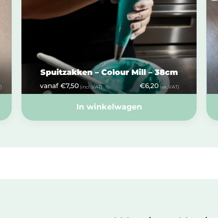
Spuitzakken – Colour Mill – 38cm
vanaf
€
7,50
€
6,20
)
(incl. VAT)
(ex. VAT)
In winkelwagen