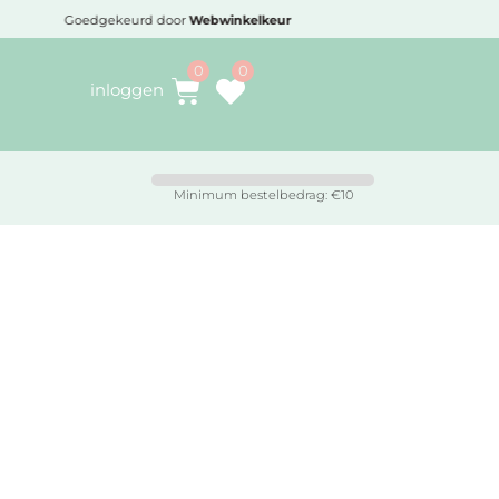
Goedgekeurd door
Webwinkelkeur
Voo
inloggen
Minimum bestelbedrag: €10