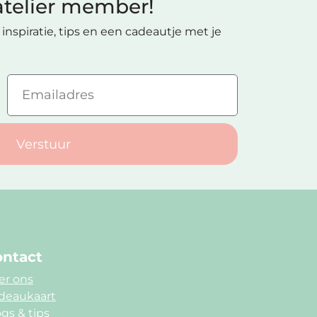
telier member!
inspiratie, tips en een cadeautje met je
Verstuur
ntact
er ons
deaukaart
gs & tips