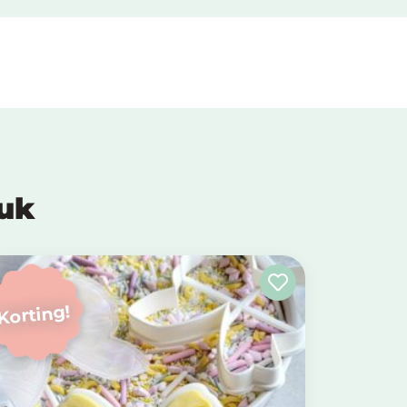
euk
Korting!