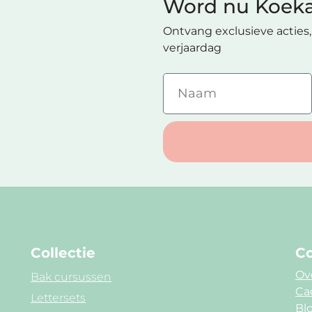
Word nu Koeka
Ontvang exclusieve acties, 
verjaardag
Collectie
Co
Ov
Bak cursussen
Ca
Lettersets
Blo