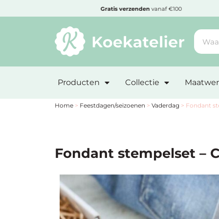
MENU
den
Gratis
verzenden
vanaf €100
Minimum
bestelbedrag:
Producten
Collectie
Maatwer
€10
Nieuwe
Home
>
Feestdagen/seizoenen
>
Vaderdag
>
Fondant st
producten
Producten
Fondant stempelset – 
op
soort
Producten
op
thema