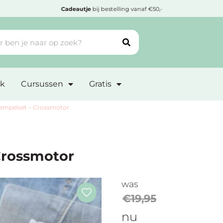
Cadeautje
bij bestelling vanaf €50,-
k
Cursussen
Gratis
empelset – Crossmotor
Crossmotor
was
€
19,95
nu