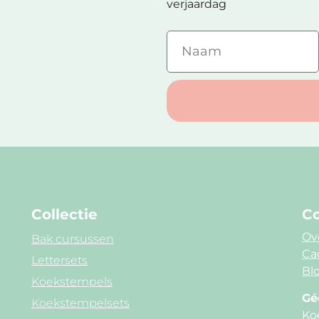
verjaardag
Collectie
Co
Ov
Bak cursussen
Ca
Lettersets
Blo
Koekstempels
Gé
Koekstempelsets
Ko