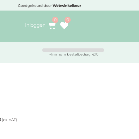
Goedgekeurd door
Webwinkelkeur
Voo
inloggen
Minimum bestelbedrag: €10
8
(ex. VAT)