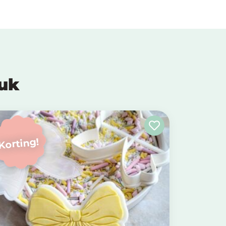
euk
Korting!