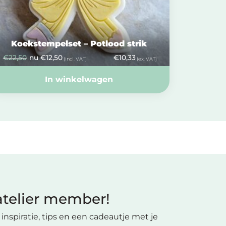
Koekstempelset – Potlood strik
€
22,50
nu
€
12,50
€
10,33
(incl. VAT)
(ex. VAT)
In winkelwagen
telier member!
inspiratie, tips en een cadeautje met je