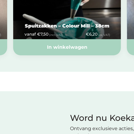
Spuitzakken – Colour Mill – 38cm
vanaf
€
7,50
€
6,20
)
(incl. VAT)
(ex. VAT)
In winkelwagen
Word nu Koeka
Ontvang exclusieve acties, 