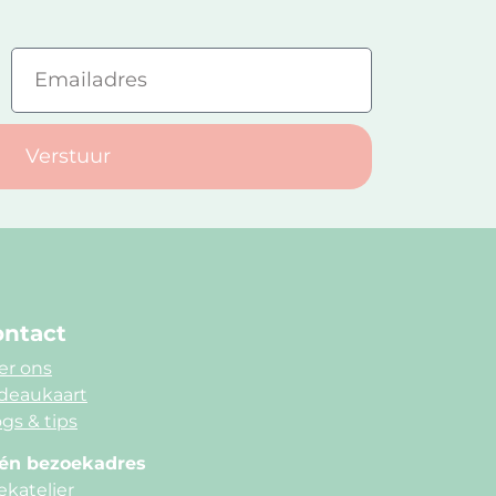
Verstuur
ntact
er ons
deaukaart
gs & tips
én bezoekadres
ekatelier