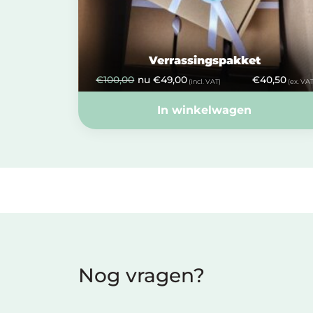
Verrassingspakket
€
100,00
nu
€
49,00
€
40,50
(incl. VAT)
(ex. VAT
In winkelwagen
Nog vragen?