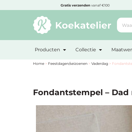
MENU
den
Gratis
verzenden
vanaf €100
Minimum
bestelbedrag:
Producten
Collectie
Maatwer
€10
Nieuwe
Home
>
Feestdagen/seizoenen
>
Vaderdag
>
Fondantst
producten
Producten
Fondantstempel – Dad
op
soort
Producten
op
thema