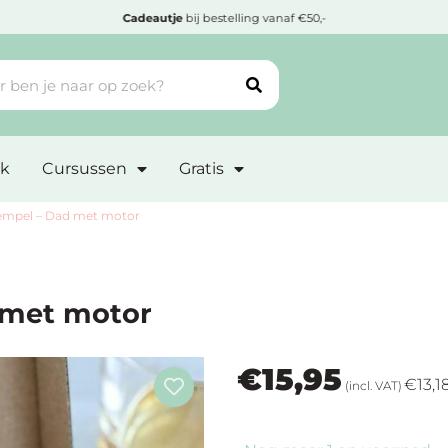
Cadeautje
bij bestelling vanaf €50,-
k
Cursussen
Gratis
empel – Dad met motor
 met motor
€
15,95
€
13,1
(incl. VAT)