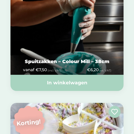
Spuitzakken – Colour Mill – 38cm
vanaf
€
7,50
€
6,20
(incl. VAT)
(ex. VAT)
In winkelwagen
Korting!