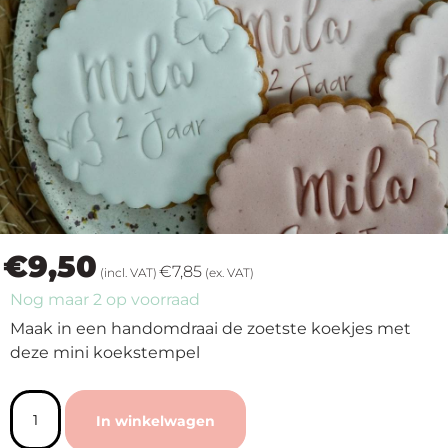
op
thema
Maatwerk
Cursussen
Gratis
€
9,50
Outlet
€
7,85
(incl. VAT)
(ex. VAT)
Nog maar 2 op voorraad
Maak in een handomdraai de zoetste koekjes met
deze mini koekstempel
In winkelwagen