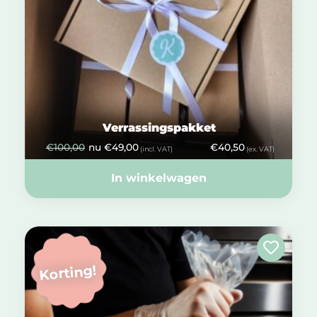
Verrassingspakket
€
100,00
nu
€
49,00
€
40,50
(incl. VAT)
(ex. VAT)
In winkelwagen
Korting!