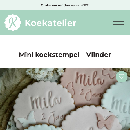
MENU
Gratis
verzenden
vanaf €100
Minimum
bestelbedrag:
€10
Mini koekstempel – Vlinder
Nieuwe
producten
Producten
op
soort
Producten