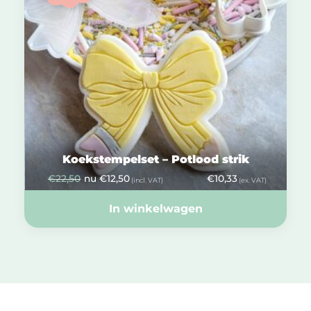
Koekstempelset – Potlood strik
€
22,50
nu
€
12,50
€
10,33
(incl. VAT)
(ex. VAT)
In winkelwagen