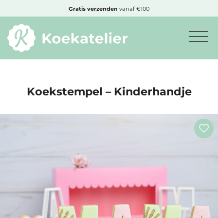
MENU
Gratis
verzenden
vanaf €100
Minimum
bestelbedrag:
€10
Koekstempel – Kinderhandje
Nieuwe
producten
Producten
op
soort
Producten