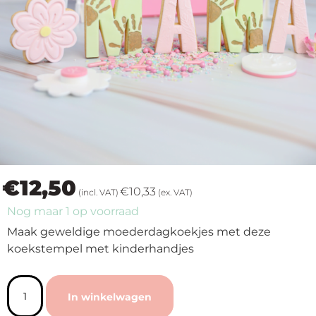
op
thema
Maatwerk
Cursussen
Gratis
€
12,50
Outlet
€
10,33
(incl. VAT)
(ex. VAT)
Nog maar 1 op voorraad
Maak geweldige moederdagkoekjes met deze
koekstempel met kinderhandjes
In winkelwagen