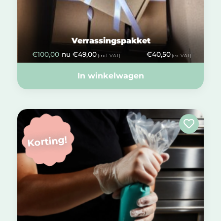
Verrassingspakket
€
100,00
nu
€
49,00
€
40,50
(incl. VAT)
(ex. VAT)
In winkelwagen
Korting!