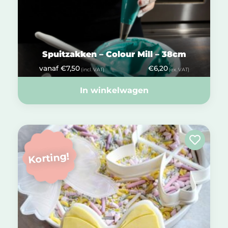
Spuitzakken – Colour Mill – 38cm
vanaf
€
7,50
€
6,20
(incl. VAT)
(ex. VAT)
In winkelwagen
Korting!