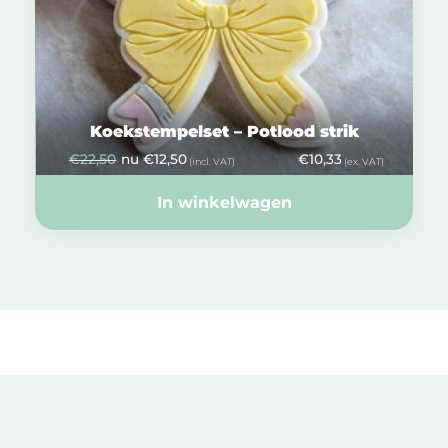
Koekstempelset – Potlood strik
€
22,50
nu
€
12,50
€
10,33
(incl. VAT)
(ex. VAT)
In winkelwagen