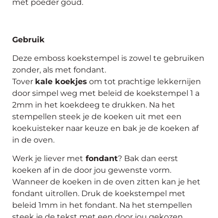
met poeder goud.
Gebruik
Deze emboss koekstempel is zowel te gebruiken
zonder, als met fondant.
Tover
kale koekjes
om tot prachtige lekkernijen
door simpel weg met beleid de koekstempel 1 a
2mm in het koekdeeg te drukken. Na het
stempellen steek je de koeken uit met een
koekuisteker naar keuze en bak je de koeken af
in de oven.
Werk je liever met
fondant
? Bak dan eerst
koeken af in de door jou gewenste vorm.
Wanneer de koeken in de oven zitten kan je het
fondant uitrollen. Druk de koekstempel met
beleid 1mm in het fondant. Na het stempellen
steek je de tekst met een door jou gekozen