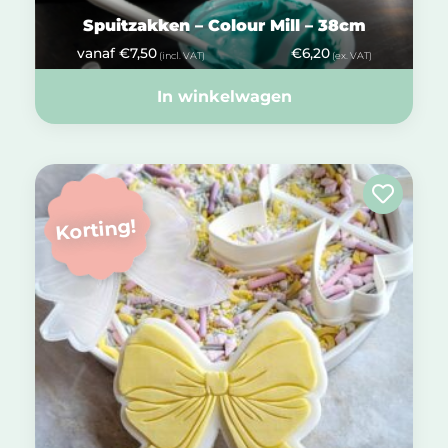
Spuitzakken – Colour Mill – 38cm
vanaf
€
7,50
€
6,20
(incl. VAT)
(ex. VAT)
In winkelwagen
Korting!