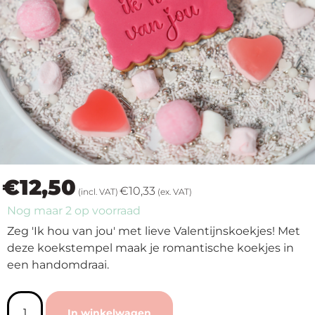
op
thema
Maatwerk
Cursussen
Gratis
€
12,50
Outlet
€
10,33
(incl. VAT)
(ex. VAT)
Nog maar 2 op voorraad
Zeg 'Ik hou van jou' met lieve Valentijnskoekjes! Met
deze koekstempel maak je romantische koekjes in
een handomdraai.
In winkelwagen