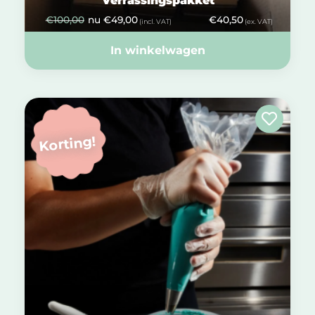
Verrassingspakket
€
100,00
nu
€
49,00
€
40,50
(incl. VAT)
(ex. VAT)
In winkelwagen
Korting!