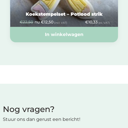
Koekstempelset – Potlood strik
€
22,50
nu
€
12,50
€
10,33
(incl. VAT)
(ex. VAT)
In winkelwagen
Nog vragen?
Stuur ons dan gerust een bericht!