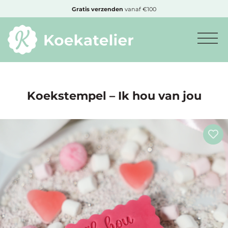
MENU
Gratis
verzenden
vanaf €100
Minimum
bestelbedrag:
€10
Koekstempel – Ik hou van jou
Nieuwe
producten
Producten
op
soort
Producten