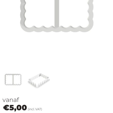
op
thema
Maatwerk
Cursussen
Gratis
Outlet
vanaf
€
5,00
(incl. VAT)