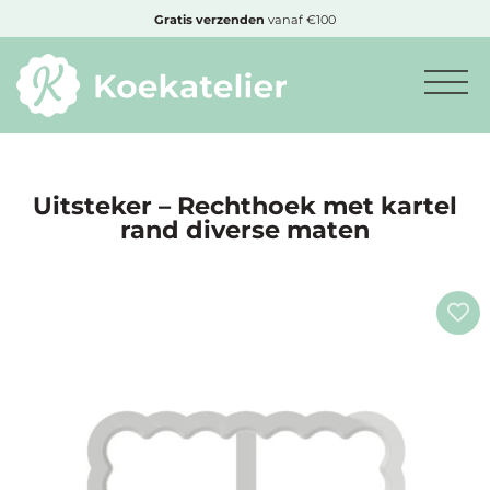
MENU
Gratis
verzenden
vanaf €100
Minimum
bestelbedrag:
€10
Uitsteker – Rechthoek met kartel
rand diverse maten
Nieuwe
producten
Producten
op
soort
Producten