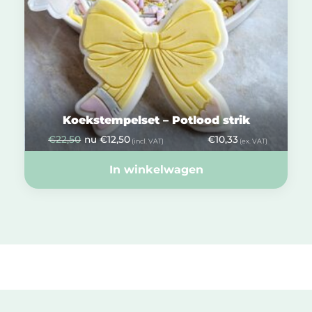
Koekstempelset – Potlood strik
€
22,50
nu
€
12,50
€
10,33
(incl. VAT)
(ex. VAT)
In winkelwagen