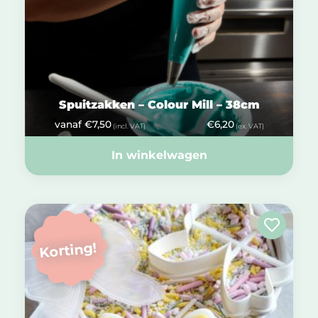
Spuitzakken – Colour Mill – 38cm
vanaf
€
7,50
€
6,20
(incl. VAT)
(ex. VAT)
In winkelwagen
Korting!