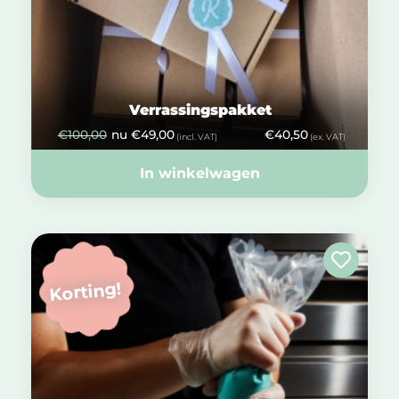
Verrassingspakket
€
100,00
nu
€
49,00
€
40,50
(incl. VAT)
(ex. VAT)
In winkelwagen
Korting!