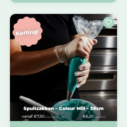
Korting!
Spuitzakken – Colour Mill – 38cm
vanaf
€
7,50
€
6,20
(incl. VAT)
(ex. VAT)