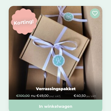
Korting!
Verrassingspakket
€
100,00
nu
€
49,00
€
40,50
(incl. VAT)
(ex. VAT)
In winkelwagen