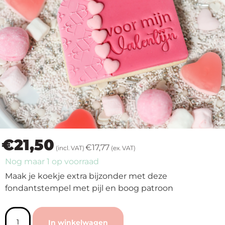
op
thema
Maatwerk
Cursussen
Gratis
Outlet
€
21,50
€
17,77
(incl. VAT)
(ex. VAT)
Nog maar 1 op voorraad
Maak je koekje extra bijzonder met deze
fondantstempel met pijl en boog patroon
In winkelwagen