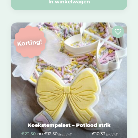
In winkelwagen
Korting!
Koekstempelset – Potlood strik
€
22,50
nu
€
12,50
€
10,33
(incl. VAT)
(ex. VAT)