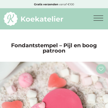
MENU
Gratis
verzenden
vanaf €100
Minimum
bestelbedrag:
€10
Fondantstempel – Pijl en boog
patroon
Nieuwe
producten
Producten
op
soort
Producten