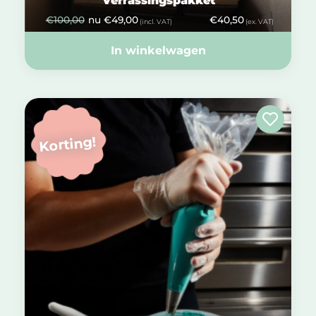
Verrassingspakket
€
100,00
nu
€
49,00
€
40,50
(incl. VAT)
(ex. VAT)
In winkelwagen
Korting!