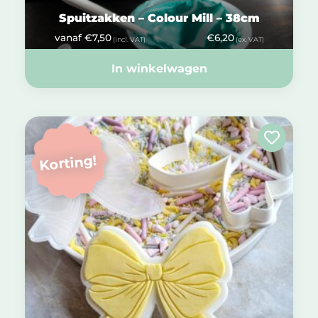
Spuitzakken – Colour Mill – 38cm
vanaf
€
7,50
€
6,20
(incl. VAT)
(ex. VAT)
In winkelwagen
Korting!