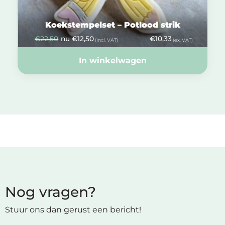
Koekstempelset – Potlood strik
€
22,50
nu
€
12,50
€
10,33
(incl. VAT)
(ex. VAT)
In winkelwagen
Nog vragen?
Stuur ons dan gerust een bericht!