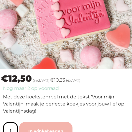
op
thema
Maatwerk
Cursussen
Gratis
€
12,50
Outlet
€
10,33
(incl. VAT)
(ex. VAT)
Nog maar 2 op voorraad
Met deze koekstempel met de tekst 'Voor mijn
Valentijn' maak je perfecte koekjes voor jouw lief op
Valentijnsdag!
In winkelwagen