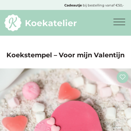
MENU
Cadeautje
bij bestelling vanaf €50,-
Minimum
bestelbedrag:
€10
Koekstempel – Voor mijn Valentijn
Nieuwe
producten
Producten
op
soort
Producten