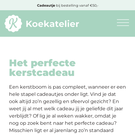
MENU
Cadeautje
bij bestelling vanaf €50,-
Minimum
bestelbedrag:
€10
Het perfecte
kerstcadeau
Nieuwe
producten
Een kerstboom is pas compleet, wanneer er een
hele stapel cadeautjes onder ligt. Vind je dat
Producten
ook altijd zo’n gezellig en sfeervol gezicht? En
op
weet jij al met welk cadeau jij je geliefde dit jaar
soort
verblijdt? Of lig je al weken wakker, omdat je
nog op zoek bent naar het perfecte cadeau?
Misschien ligt er al jarenlang zo’n standaard
Producten