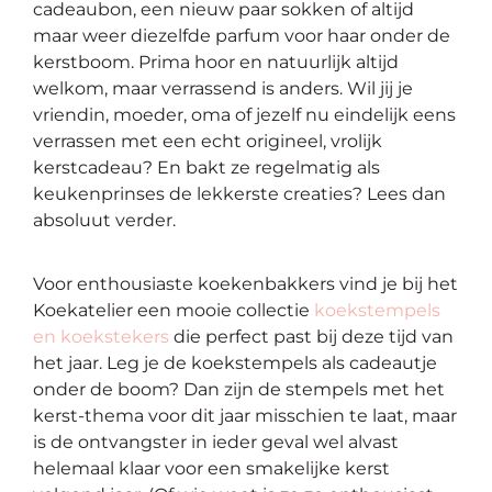
cadeaubon, een nieuw paar sokken of altijd
op
maar weer diezelfde parfum voor haar onder de
thema
kerstboom. Prima hoor en natuurlijk altijd
welkom, maar verrassend is anders. Wil jij je
Maatwerk
vriendin, moeder, oma of jezelf nu eindelijk eens
verrassen met een echt origineel, vrolijk
Cursussen
kerstcadeau? En bakt ze regelmatig als
keukenprinses de lekkerste creaties? Lees dan
absoluut verder.
Gratis
Outlet
Voor enthousiaste koekenbakkers vind je bij het
Koekatelier
een mooie collectie
koekstempels
en koekstekers
die perfect past bij deze tijd van
het jaar. Leg je de koekstempels als cadeautje
onder de boom? Dan zijn de stempels met het
kerst-thema voor dit jaar misschien te laat, maar
is de ontvangster in ieder geval wel alvast
helemaal klaar voor een smakelijke kerst