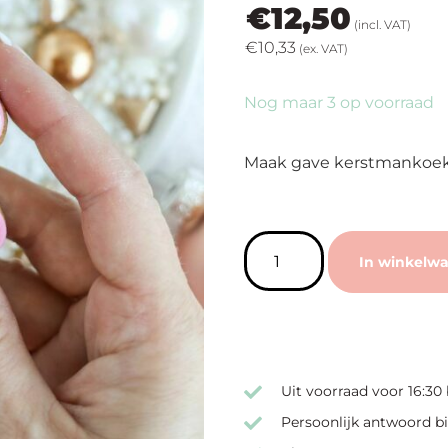
€
12,50
(incl. VAT)
€
10,33
(ex. VAT)
Nog maar 3 op voorraad
Maak gave kerstmankoek
In winkelw
Uit voorraad voor 16:30
Persoonlijk antwoord bi