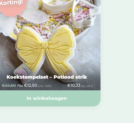
Korting!
Koekstempelset – Potlood strik
€
22,50
nu
€
12,50
€
10,33
(incl. VAT)
(ex. VAT)
In winkelwagen