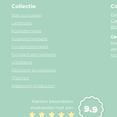
Collectie
Co
Ov
Bak cursussen
Ca
Lettersets
Blo
Koekstempels
Gé
Koekstempelsets
Ko
Fondantstempels
Afr
Fondant stempelsets
50
Uitstekers
Decoreer accessoires
Thema’s
Maatwerk producten
Klanten beoordelen
9.9
Koekatelier met een