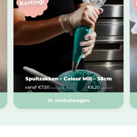
Korting!
Spuitzakken – Colour Mill – 38cm
vanaf
€
7,50
€
6,20
)
(incl. VAT)
(ex. VAT)
In winkelwagen