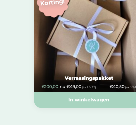
Korting!
Verrassingspakket
€
100,00
nu
€
49,00
€
40,50
(incl. VAT)
(ex. VAT
In winkelwagen