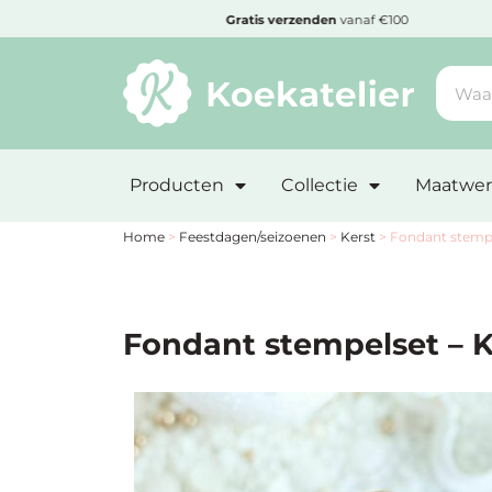
MENU
den
Gratis
verzenden
vanaf €100
Minimum
bestelbedrag:
Producten
Collectie
Maatwer
€10
Nieuwe
Home
>
Feestdagen/seizoenen
>
Kerst
>
Fondant stemp
producten
Producten
Fondant stempelset – 
op
soort
Producten
op
thema