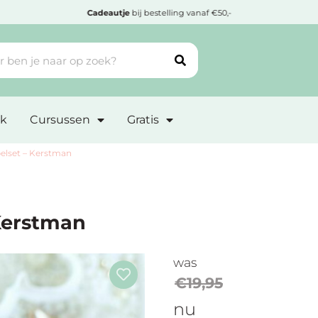
Cadeautje
bij bestelling vanaf €50,-
k
Cursussen
Gratis
elset – Kerstman
Kerstman
was
€
19,95
nu