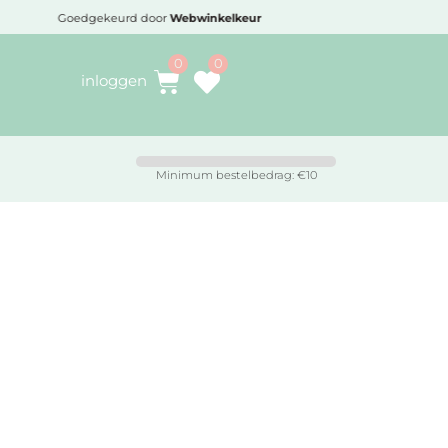
Goedgekeurd door
Webwinkelkeur
Voo
inloggen
Minimum bestelbedrag: €10