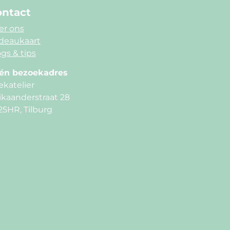
ntact
er ons
deaukaart
gs & tips
én bezoekadres
ekatelier
ikaanderstraat 28
25HR, Tilburg