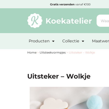
MENU
Cadeautje
bij bestelling vanaf €50,-
Minimum
bestelbedrag:
Producten
Collectie
Maatwer
€10
Nieuwe
Home
>
Uitsteekvormpjes
>
Uitsteker – Wolkje
producten
Producten
Uitsteker – Wolkje
op
soort
Producten
op
thema