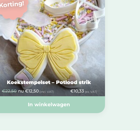
Korting!
Koekstempelset – Potlood strik
€
22,50
nu
€
12,50
€
10,33
(incl. VAT)
(ex. VAT)
In winkelwagen