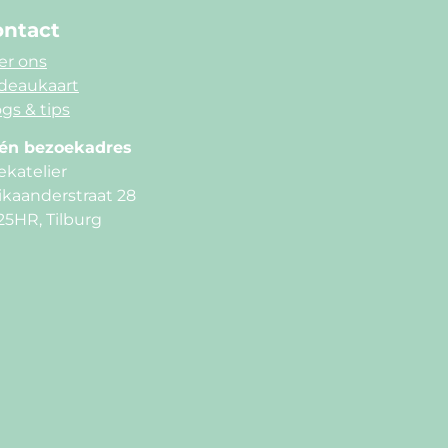
ntact
er ons
deaukaart
gs & tips
én bezoekadres
ekatelier
ikaanderstraat 28
25HR, Tilburg