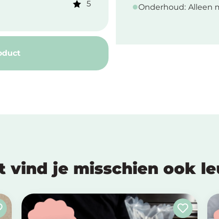
5
Onderhoud:
Alleen 
oduct
t vind je misschien ook l