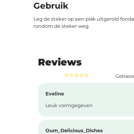
Gebruik
Leg de steker op een plak uitgerold fond
rondom de steker weg.
Reviews
Gebasse
Rated
5.00
out of 5
Eveline
Leuk vormgegeven
Oum_Delicious_Dishes