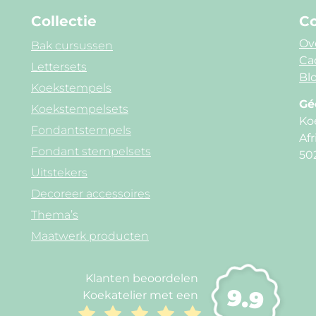
Collectie
Co
Ov
Bak cursussen
Ca
Lettersets
Blo
Koekstempels
Gé
Koekstempelsets
Ko
Fondantstempels
Afr
Fondant stempelsets
50
Uitstekers
Decoreer accessoires
Thema’s
Maatwerk producten
Klanten beoordelen
9.9
Koekatelier met een