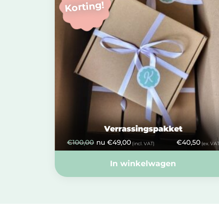
Korting!
Verrassingspakket
€
100,00
nu
€
49,00
€
40,50
(incl. VAT)
(ex. VAT
In winkelwagen