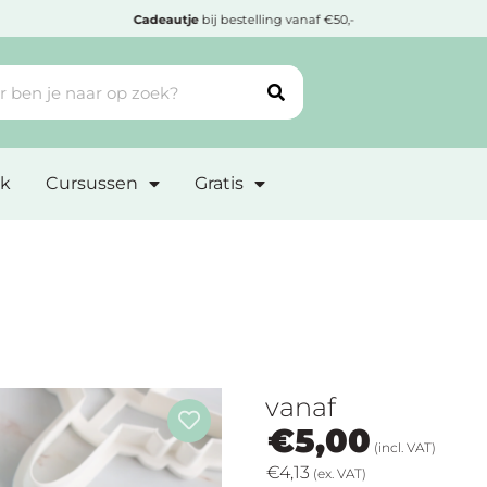
Goedgekeurd door
Webwinkelkeur
k
Cursussen
Gratis
vanaf
€
5,00
(incl. VAT)
€
4,13
(ex. VAT)