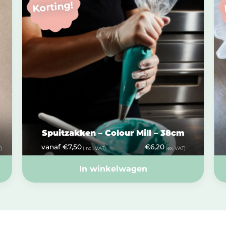
Korting!
Spuitzakken – Colour Mill – 38cm
vanaf
€
7,50
€
6,20
)
(incl. VAT)
(ex. VAT)
In winkelwagen