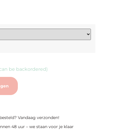
(can be backordered)
agen
 besteld? Vandaag verzonden!
nnen 48 uur – we staan voor je klaar