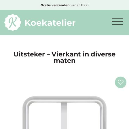
MENU
Gratis
verzenden
vanaf €100
Minimum
bestelbedrag:
€10
Uitsteker – Vierkant in diverse
maten
Nieuwe
producten
Producten
op
soort
Producten