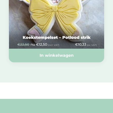
Koekstempelset – Potlood strik
€
22,50
nu
€
12,50
€
10,33
(incl. VAT)
(ex. VAT)
In winkelwagen