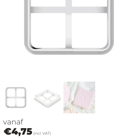
op
thema
Maatwerk
Cursussen
Gratis
Outlet
vanaf
€
4,75
(incl. VAT)