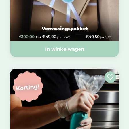
Verrassingspakket
€
100,00
nu
€
49,00
€
40,50
(incl. VAT)
(ex. VAT)
In winkelwagen
Korting!