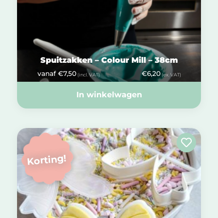
Spuitzakken – Colour Mill – 38cm
vanaf
€
7,50
€
6,20
(incl. VAT)
(ex. VAT)
In winkelwagen
Korting!