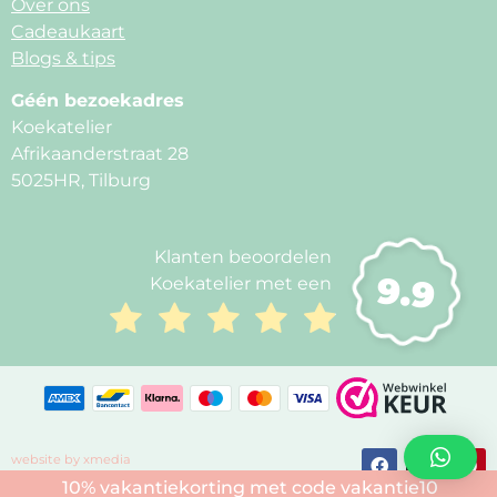
Over ons
Cadeaukaart
Blogs & tips
Géén bezoekadres
Koekatelier
Afrikaanderstraat 28
5025HR, Tilburg
Klanten beoordelen
9.9
Koekatelier met een
website by xmedia
10% vakantiekorting met code vakantie10