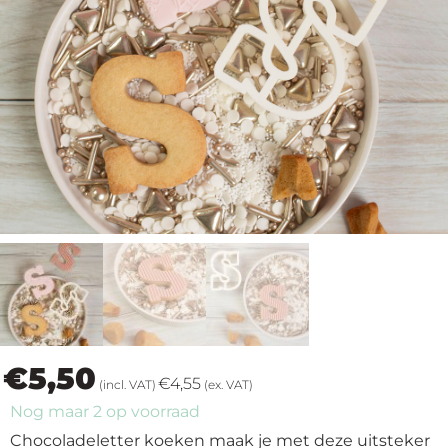
op
thema
Maatwerk
Cursussen
Gratis
Outlet
€
5,50
€
4,55
(incl. VAT)
(ex. VAT)
Nog maar 2 op voorraad
Chocoladeletter koeken maak je met deze uitsteker