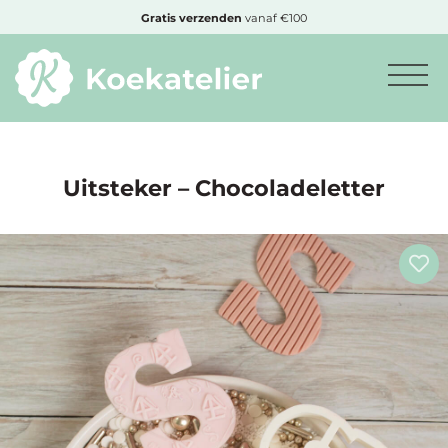
MENU
Gratis
verzenden
vanaf €100
Minimum
bestelbedrag:
€10
Uitsteker – Chocoladeletter
Nieuwe
producten
Producten
op
soort
Producten