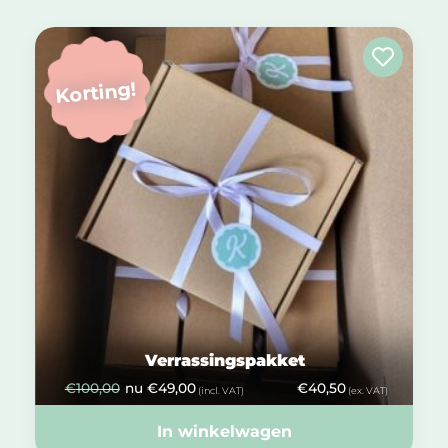
Korting!
Verrassingspakket
€
100,00
nu
€
49,00
€
40,50
(incl. VAT)
(ex. VAT)
In winkelwagen