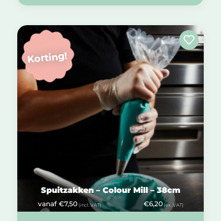
Korting!
Spuitzakken – Colour Mill – 38cm
vanaf
€
7,50
€
6,20
(incl. VAT)
(ex. VAT)