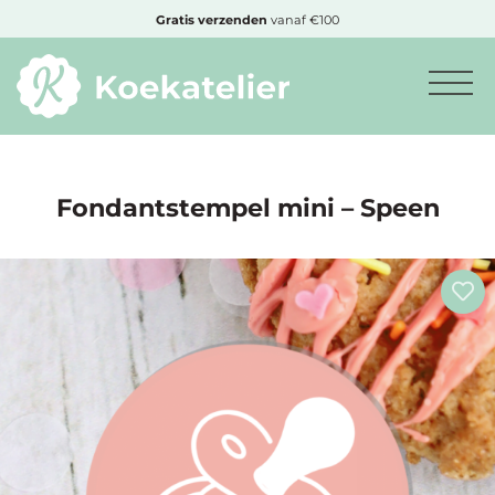
MENU
Gratis
verzenden
vanaf €100
Minimum
bestelbedrag:
€10
Fondantstempel mini – Speen
Nieuwe
producten
Producten
op
soort
Producten