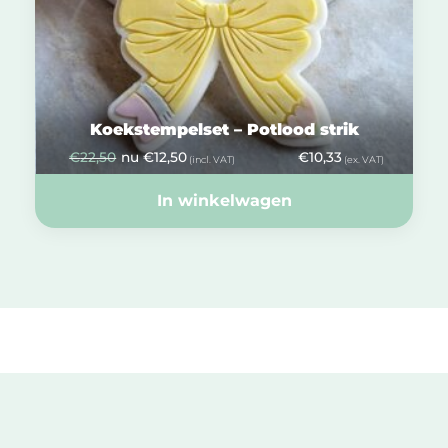
Koekstempelset – Potlood strik
€
22,50
nu
€
12,50
€
10,33
(incl. VAT)
(ex. VAT)
In winkelwagen