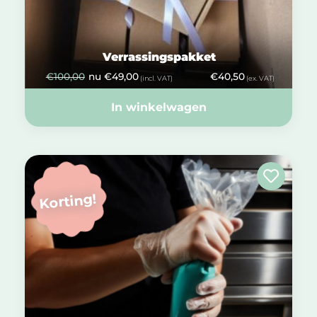
Verrassingspakket
€
100,00
nu
€
49,00
€
40,50
(incl. VAT)
(ex. VAT)
In winkelwagen
Korting!