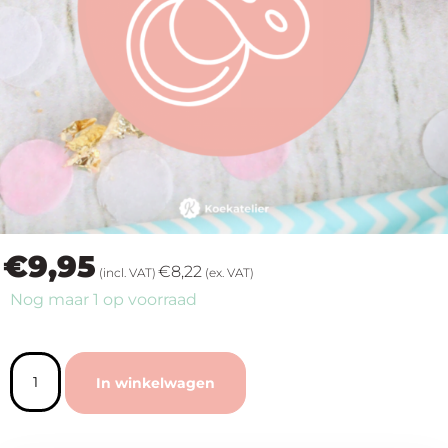
op
thema
Maatwerk
Cursussen
Gratis
€
9,95
Outlet
€
8,22
(incl. VAT)
(ex. VAT)
Nog maar 1 op voorraad
In winkelwagen