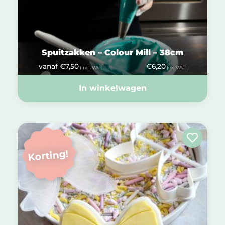
Spuitzakken – Colour Mill – 38cm
vanaf
€
7,50
€
6,20
(incl. VAT)
(ex. VAT)
In winkelwagen
Korting!