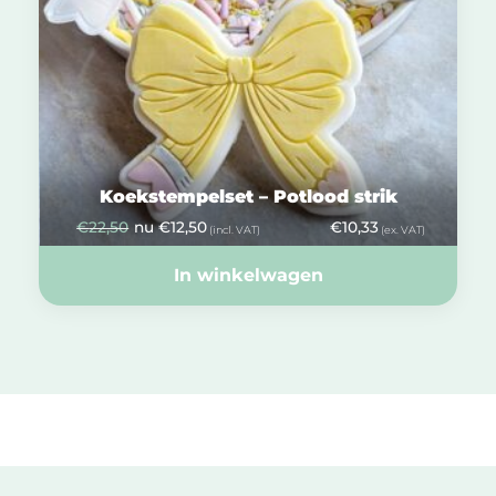
Koekstempelset – Potlood strik
€
22,50
nu
€
12,50
€
10,33
(incl. VAT)
(ex. VAT)
In winkelwagen