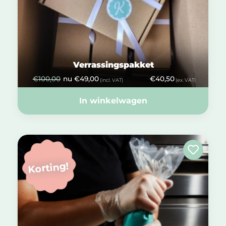
Verrassingspakket
€
100,00
nu
€
49,00
€
40,50
(incl. VAT)
(ex. VAT)
In winkelwagen
Korting!