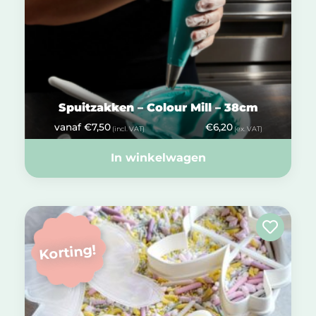
Spuitzakken – Colour Mill – 38cm
vanaf
€
7,50
€
6,20
(incl. VAT)
(ex. VAT)
In winkelwagen
Korting!