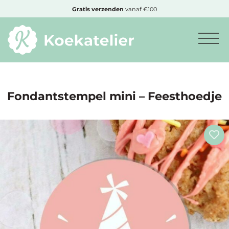
MENU
Gratis
verzenden
vanaf €100
Minimum
bestelbedrag:
€10
Fondantstempel mini – Feesthoedje
Nieuwe
producten
Producten
op
soort
Producten