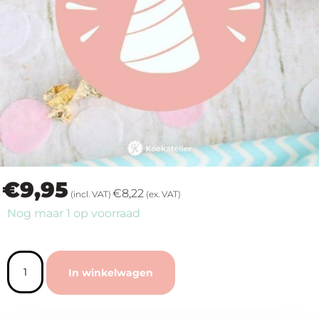
op
thema
Maatwerk
Cursussen
Gratis
€
9,95
Outlet
€
8,22
(incl. VAT)
(ex. VAT)
Nog maar 1 op voorraad
In winkelwagen