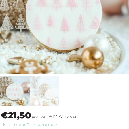
op
thema
Maatwerk
Cursussen
Gratis
Outlet
€
21,50
€
17,77
(incl. VAT)
(ex. VAT)
Nog maar 2 op voorraad