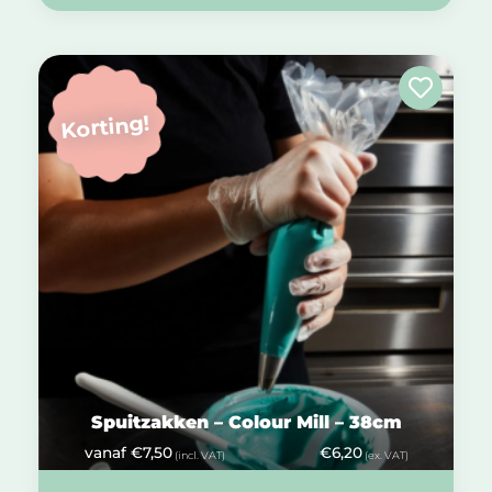
Korting!
Spuitzakken – Colour Mill – 38cm
vanaf
€
7,50
€
6,20
(incl. VAT)
(ex. VAT)