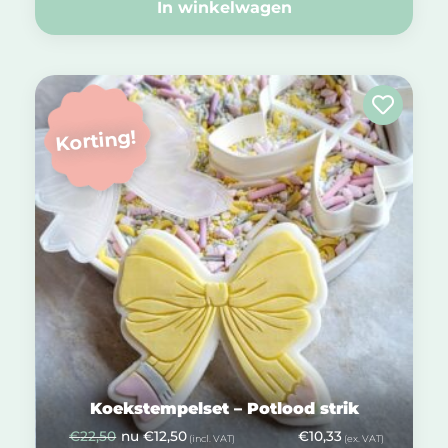
In winkelwagen
Korting!
Koekstempelset – Potlood strik
€
22,50
nu
€
12,50
€
10,33
(incl. VAT)
(ex. VAT)