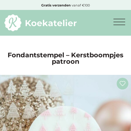
MENU
Gratis
verzenden
vanaf €100
Minimum
bestelbedrag:
€10
Fondantstempel – Kerstboompjes
patroon
Nieuwe
producten
Producten
op
soort
Producten