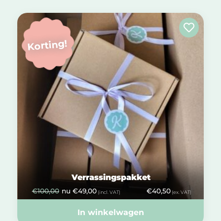
Korting!
Verrassingspakket
€
100,00
nu
€
49,00
€
40,50
(incl. VAT)
(ex. VAT)
In winkelwagen