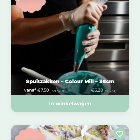
Spuitzakken – Colour Mill – 38cm
vanaf
€
7,50
€
6,20
(incl. VAT)
(ex. VAT)
In winkelwagen