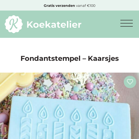
MENU
Cadeautje
bij bestelling vanaf €50,-
Minimum
bestelbedrag:
€10
Fondantstempel – Kaarsjes
Nieuwe
producten
Producten
op
soort
Producten