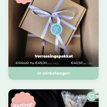
Verrassingspakket
€
100,00
nu
€
49,00
€
40,50
(incl. VAT)
(ex. VAT)
In winkelwagen
Korting!