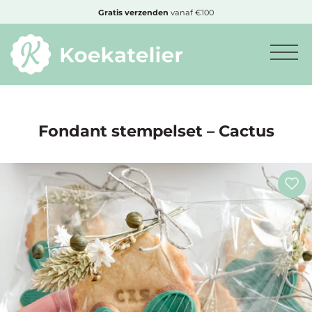
MENU
Gratis
verzenden
vanaf €100
Minimum
bestelbedrag:
€10
Fondant stempelset – Cactus
Nieuwe
producten
Producten
op
soort
Producten