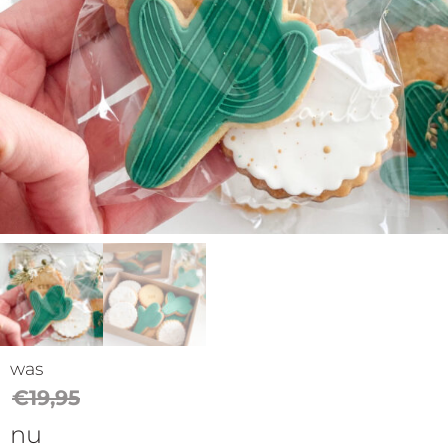
op
thema
Maatwerk
Cursussen
Gratis
Outlet
was
€
19,95
nu