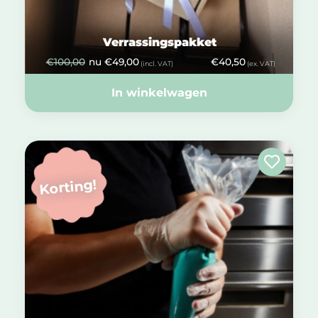
Verrassingspakket
€
100,00
nu
€
49,00
€
40,50
(incl. VAT)
(ex. VAT)
In winkelwagen
Korting!