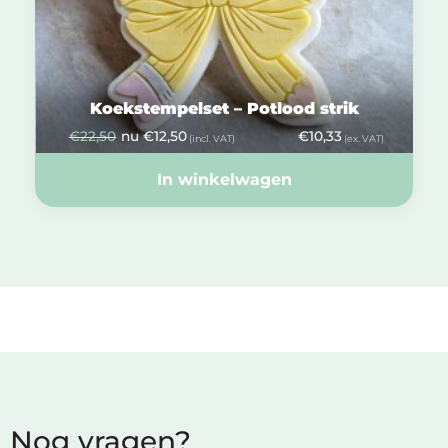
Koekstempelset – Potlood strik
€
22,50
nu
€
12,50
€
10,33
(incl. VAT)
(ex. VAT)
In winkelwagen
Nog vragen?