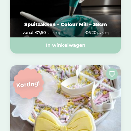
Spuitzakken – Colour Mill – 38cm
vanaf
€
7,50
€
6,20
(incl. VAT)
(ex. VAT)
In winkelwagen
Korting!