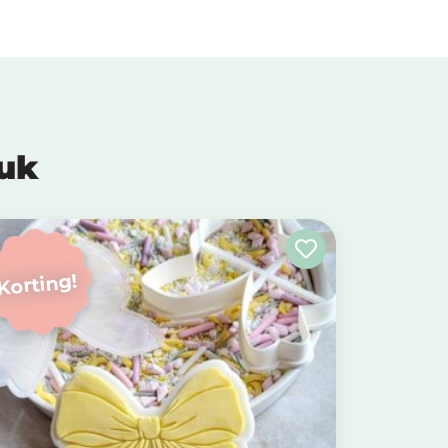
euk
Korting!