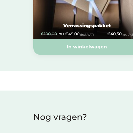
Verrassingspakket
€
100,00
nu
€
49,00
€
40,50
(incl. VAT)
(ex. VAT
In winkelwagen
Nog vragen?