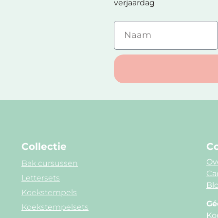
verjaardag
Collectie
Co
Ov
Bak cursussen
Ca
Lettersets
Blo
Koekstempels
Gé
Koekstempelsets
Ko