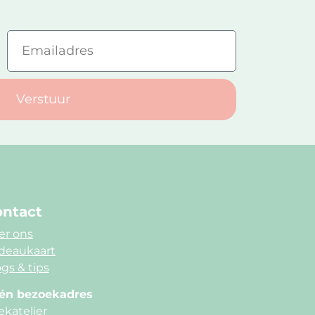
Verstuur
ntact
er ons
deaukaart
gs & tips
én bezoekadres
ekatelier