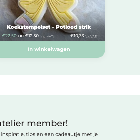
Koekstempelset – Potlood strik
€
22,50
nu
€
12,50
€
10,33
(incl. VAT)
(ex. VAT)
In winkelwagen
telier member!
inspiratie, tips en een cadeautje met je