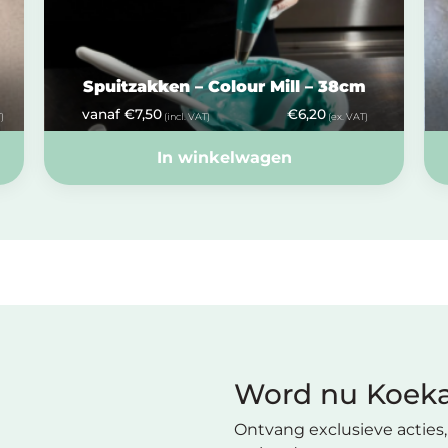
Spuitzakken – Colour Mill – 38cm
vanaf
€
7,50
€
6,20
)
(incl. VAT)
(ex. VAT)
In winkelwagen
Word nu Koeka
Ontvang exclusieve acties, 