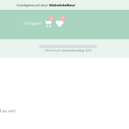
Goedgekeurd door
Webwinkelkeur
Voo
inloggen
Minimum bestelbedrag: €10
8
(ex. VAT)